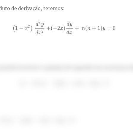
duto de derivação, teremos:
possível escrever a equação de Legendre em sua forma al