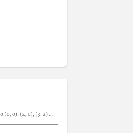
Considere a equação de Laplace uxx + uyy = 0 no paralelogramo cujos vértices são (0, 0), (2, 0), (3, 2) e (1, 2). Suponha que a condição de contorno no lado y = 2 é u(x, 2) = f(x) para 1 ≤ x ≤ 3 e que