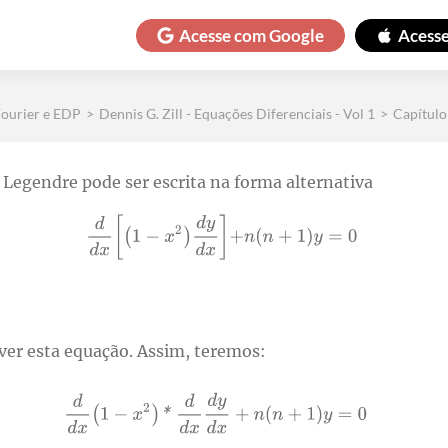
Acesse com
Google
Acess
Fourier e EDP
>
Dennis G. Zill - Equações Diferenciais - Vol 1
>
Capítulo 
Legendre pode ser escrita na forma alternativa
ver esta equação. Assim, teremos: