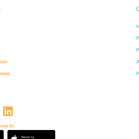
s
N
P
P
rais
A
vadas
P
nde Aí:
Baixar na