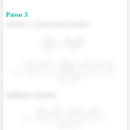
Passo
3
Derivando
usando a regra do quociente:
Simplificando o numerador: