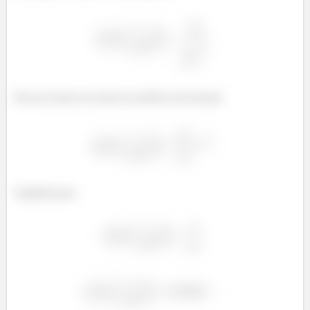
Reescrevendo em forma de potência fracionada:
Simplificando: