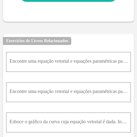
Exercícios de Livros Relacionados
Encontre uma equação vetorial e equações paramétricas para o segmento de reta que liga P e Q .P(1,0, 1) Q = (2,3, 1)
Encontre uma equação vetorial e equações paramétricas para o segmento de reta que liga P e Q . P(-2,4,0) Q = (6,-1,2)
Esboce o gráfico da curva cuja equação vetorial é dada. Indique com setas a direção na qual o parâmetro cresce.r(t) =t^3, t^2