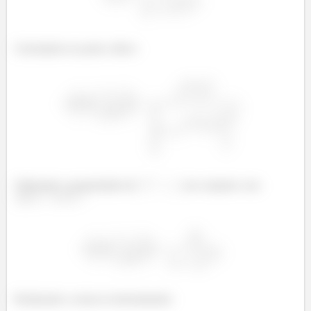
Calculando no ponto crítico:
Utilizando a propriedade de
em conjunto com
Realizando a soma no denominador: