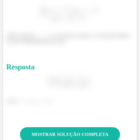
Então quando
a curvatura vai pra
e a função tende a
ter um comportamento de reta.
Resposta
Com
,
.
MOSTRAR SOLUÇÃO COMPLETA