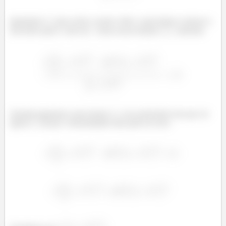
Igualando a
para achar o ponto crítico, aqui iremos começar a
descobrir qual o valor de
torna nossa função
máxima:
Quando igualamos uma fração a
, seu numerador tem que ser
igual a
, já que o denominador não pode ser zero: