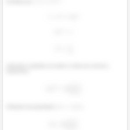
Dividindo por
:
Aplicando o logaritmo em ambos os lados pra cancelar a
exponencial:
Utilizando da propriedade
: