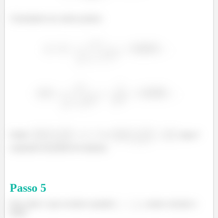
Calculando nos outros pontos:
Então
e
, logo é
realmente um ponto de máximo.
Passo
5
Para saber o que acontece quando
, vamos calcular o
limite