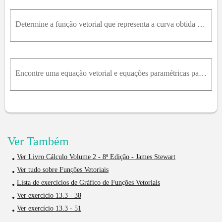
Determine a função vetorial que representa a curva obtida pela intersecção das duas superfícies. O cone z = x 2 + y 2 e o plano z = 1 + y .
Encontre uma equação vetorial e equações paramétricas para o segmento de reta que liga P e Q p(-2,4, 0), Q(6, -1,2)
Ver Também
Ver Livro Cálculo Volume 2 - 8ª Edição - James Stewart
Ver tudo sobre Funções Vetoriais
Lista de exercícios de Gráfico de Funções Vetoriais
Ver exercício 13.3 - 38
Ver exercício 13.3 - 51