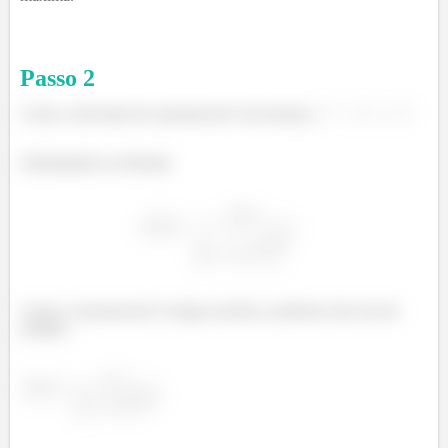
Passo
2
Como a derivada da exponencial é ela mesma,
Substituindo na fórmula
Como a exponencial é sempre positiva, podemos tirar ela do
módulo