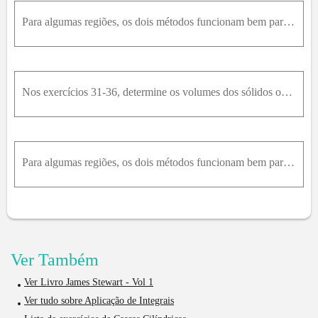
Para algumas regiões, os dois métodos funcionam bem para sólidos obtidos com a rotação da região em torno dos eixos das coordenadas, mas isso nem sempre ocorre. Por exemplo, quando uma região gira em
Nos exercícios 31-36, determine os volumes dos sólidos obtidos com a rotação das regiões em torno dos eixos dados. Se preferir, você poderá usar anéis para resolvê-los. 31 – O triângulo com vértices (
Para algumas regiões, os dois métodos funcionam bem para sólidos obtidos com a rotação da região em torno dos eixos das coordenadas, mas isso nem sempre ocorre. Por exemplo, quando uma região gira em
Ver Também
Ver Livro James Stewart - Vol 1
Ver tudo sobre Aplicação de Integrais