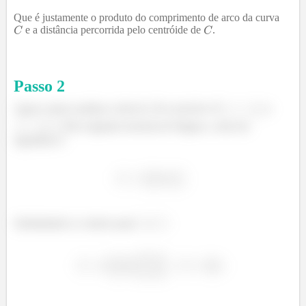
Que é justamente o produto do comprimento de arco da curva
e a distância percorrida pelo centróide de
.
Passo
2
Agora vamos analisar a letra b). Do exercício 47,
e
. Pelo segundo teorema de Pappus, a área da
superfície é:
Substituindo os valores para
e
: