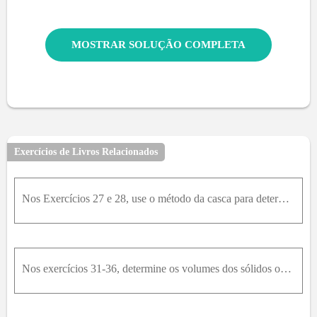
MOSTRAR SOLUÇÃO COMPLETA
Exercícios de Livros Relacionados
Nos Exercícios 27 e 28, use o método da casca para determinar o volume dos sólidos obtidos com a rotação das regiões sombreadas em torno dos eixos indicados. 28 – B – Para a reta y = 2 .
Nos exercícios 31-36, determine os volumes dos sólidos obtidos com a rotação das regiões em torno dos eixos dados. Se preferir, você poderá usar anéis para resolvê-los. 31 – O triângulo com vértices (