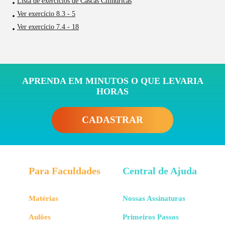
Lista de exercícios de Cascas Cilíndricas
Ver exercício 8.3 - 5
Ver exercício 7.4 - 18
APRENDA EM MINUTOS O QUE LEVARIA
HORAS
CADASTRAR
Para Faculdades
Central de Ajuda
Matérias
Nossas Assinaturas
Aulões
Primeiros Passos