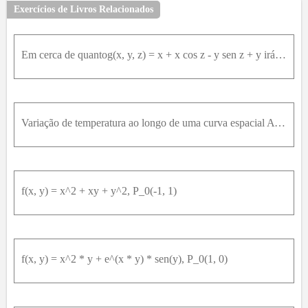
Exercícios de Livros Relacionados
Em cerca de quantog(x, y, z) = x + x cos z - y sen z + y irá variar se o ponto P(x, y, z) se mover de P0 (2,1,0) a uma distância de ds = 0,2 unidade na direção de P1(0,1,2)?
Variação de temperatura ao longo de uma curva espacial A temperatura em Celsius em uma região no espaço é dada por T(x, y, z) = 2x2 – xyz. Uma partícula está se movendo nessa região e sua posição no t
f(x, y) = x^2 + xy + y^2, P_0(-1, 1)
f(x, y) = x^2 * y + e^(x * y) * sen(y), P_0(1, 0)