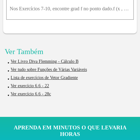
Nos Exercícios 7-10, encontre grad f no ponto dado.f (x , y , z) = 2 z^3 - 3 (x^2 + y^2) z + tg^(- 1) x z , (1 , 1 , 1)
Ver Também
Ver Livro Diva Flemming - Cálculo B
Ver tudo sobre Funções de Várias Variáveis
Lista de exercícios de Vetor Gradiente
Ver exercício 6.6 - 22
Ver exercício 6.6 - 28c
APRENDA EM MINUTOS O QUE LEVARIA
HORAS