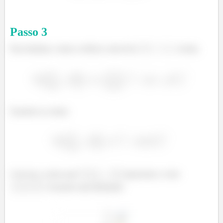
Passo
3
Para finalizar, vamos verificar como fica
. Assim,
Fazendo as contas:
Com isso, vemos que
representa o vetor
. Fazendo uma ilustração: