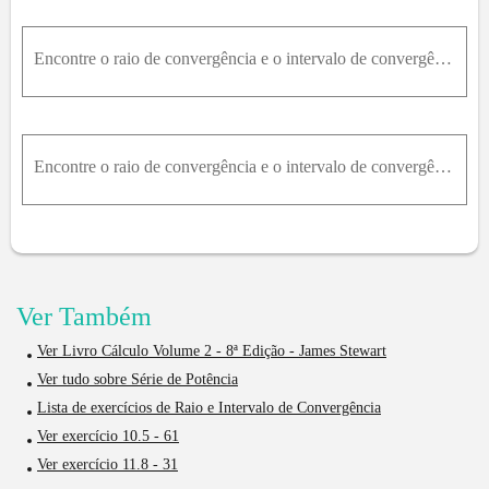
Encontre o raio de convergência e o intervalo de convergência da série. ∑ n = 2 ∞ x 2 n nln ⁡ n 2
Encontre o raio de convergência e o intervalo de convergência da série. ∑ n = 0 ∞ - 1 n x - 3 n 2 n + 1
Ver Também
Ver Livro Cálculo Volume 2 - 8ª Edição - James Stewart
Ver tudo sobre Série de Potência
Lista de exercícios de Raio e Intervalo de Convergência
Ver exercício 10.5 - 61
Ver exercício 11.8 - 31