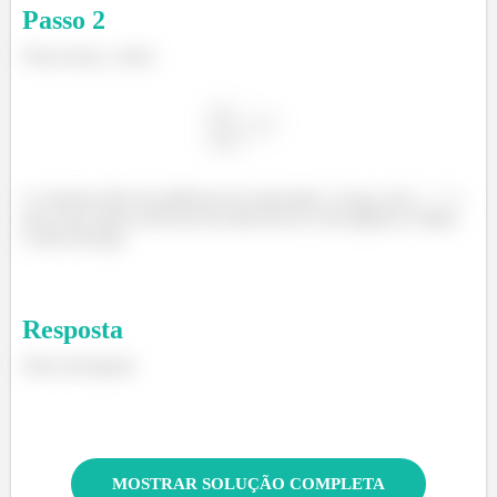
Passo
2
Nesse item, a série:
é a mesma série de potências do enunciado, só que com
,
que com certeza está fora do intervalo de convergência. Então,
a série diverge.
Resposta
Série divergente
MOSTRAR SOLUÇÃO COMPLETA