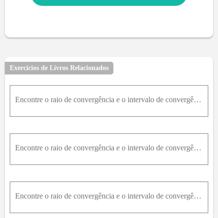
Exercícios de Livros Relacionados
Encontre o raio de convergência e o intervalo de convergência da série: ∑ n = 1 ∞ x n 1 ∙ 3 ∙ 5 ∙ … ∙ ( 2 n - 1 )
Encontre o raio de convergência e o intervalo de convergência da série: ∑ n = 1 ∞ n b n x - a n , b0
Encontre o raio de convergência e o intervalo de convergência da série.18. ∑ n = 1 ∞ n 4 n x + 1 n