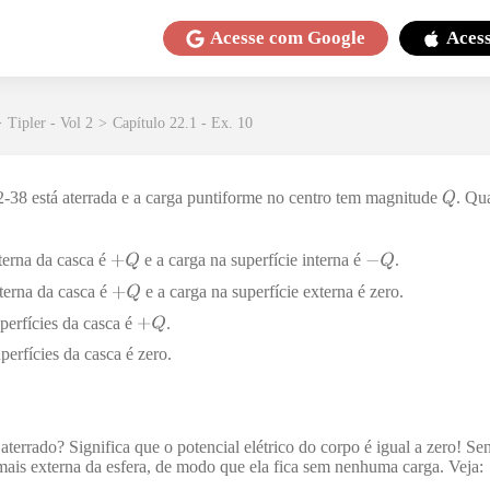
Acesse com
Google
Aces
>
Tipler - Vol 2
>
Capítulo 22.1 - Ex. 10
-38 está aterrada e a carga puntiforme no centro tem magnitude
. Qu
nterna da casca é
e a carga na superfície interna é
.
nterna da casca é
e a carga na superfície externa é zero.
perfícies da casca é
.
erfícies da casca é zero.
aterrado? Significa que o potencial elétrico do corpo é igual a zero! Sen
 mais externa da esfera, de modo que ela fica sem nenhuma carga. Veja: