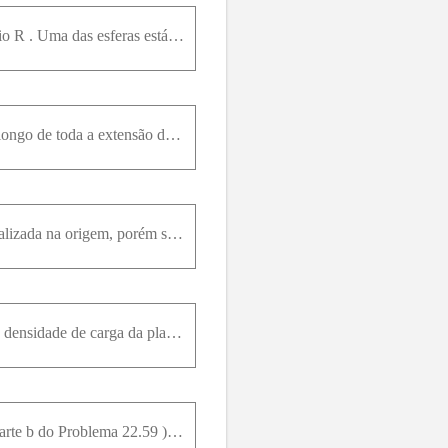
Uma carga positiva Q está distribuída uniformemente ao longo de cada volume de duas esferas de raio R . Uma das esferas está centralizada na origem e a outra está centralizada no ponto x = 2 R (Figura
Um cilindro isolante muito longo, de raio R , possui um buraco cilíndrico, com raio a , perfurado ao longo de toda a extensão do eixo paralelo ao eixo do cilindro. O eixo do buraco está a uma distânci
a Uma esfera isolante com raio a possui uma densidade de carga uniforme ρ . A esfera não está centralizada na origem, porém seu centro está localizado no ponto r → = b → . Demonstre que o campo elétri
Uma placa carregada de forma não uniforme. Repita o Problema 22.54 , porém agora supondo que a densidade de carga da placa seja dada por ρ x = ρ 0 x / d 2 , onde ρ 0 é uma constante positiva.
Aplicação da lei de Gauss para a gravitação. Usando a lei de Gauss para a gravitação (deduzida na parte b do Problema 22.59 ), mostre que as seguintes afirmações são verdadeiras: a Para qualquer distr