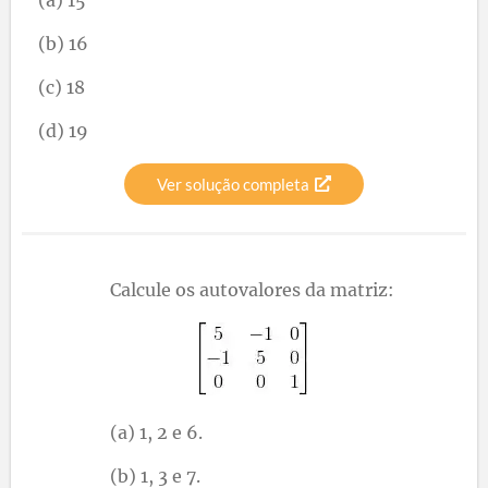
(b) 16
(c) 18
(d) 19
Ver solução completa
Calcule os autovalores da matriz:
(a) 1, 2 e 6.
(b) 1, 3 e 7.