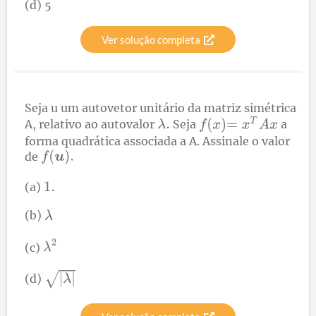
(d) 5
Ver solução completa
Seja
u
um autovetor unitário da matriz simétrica
A, relativo ao autovalor
Seja
a
forma quadrática associada a A. Assinale o valor
de
(a)
(b)
(c)
(d)