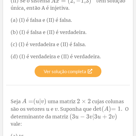
(II) Se o sistema
tem solução
única, então A é injetiva.
(a) (I) é falsa e (II) é falsa.
(b) (I) é falsa e (II) é verdadeira.
(c) (I) é verdadeira e (II) é falsa.
(d) (I) é verdadeira e (II) é verdadeira.
Ver solução completa
Seja
uma matriz
cujas colunas
são os vetores
e
. Suponha que
O
determinante da matriz
vale:
(a) 15