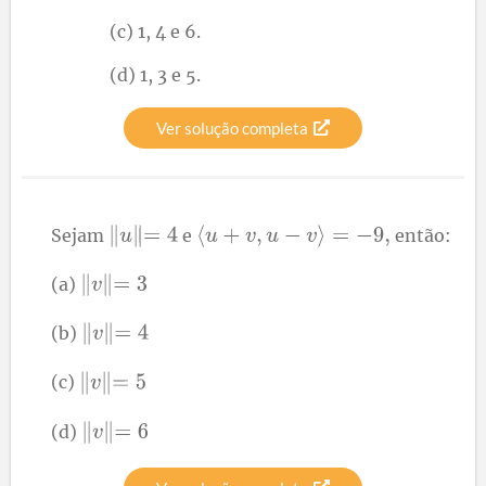
(c) 1, 4 e 6.
(d) 1, 3 e 5.
Ver solução completa
Sejam
e
então:
(a)
(b)
(c)
(d)