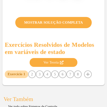
MOSTRAR SOLUÇÃO COMPLETA
Exercícios Resolvidos de
Modelos
em variáveis de estado
Ver Teoria
2
3
4
5
6
7
8
Exercício
1
Ver Também
Ver tudo sobre Sistemas de Controle