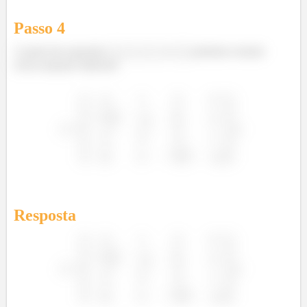
Passo
4
A partir das equações
,
,
e
podemos montar
nossa equação matricial:
Resposta