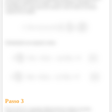
de quatro variáveis de estado. Vamos definir a posição e a
velocidade de cada uma das massas como sendo as nossas
variáveis de estado:
Substituindo nas equaçõs acima:
Passo
3
Para escrever a equação diferencial de estado na forma