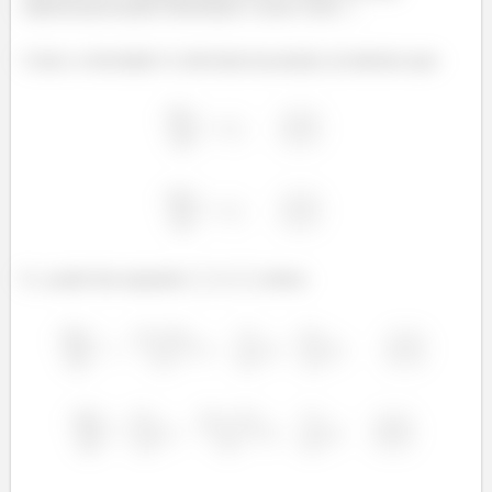
matricial precisamos determinar o nosso vetor
.
Como a velocidade é a derivada da posição, já sabemos que:
E, a paritr das equações
e
, temos: