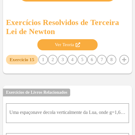
Exercícios Resolvidos de
Terceira
Lei de Newton
Ver Teoria
1
2
3
4
5
6
7
8
Exercício
15
9
10
11
12
13
14
16
17
18
19
20
21
22
23
24
25
26
27
28
29
30
31
32
33
34
35
36
37
38
39
40
41
42
Exercícios de Livros Relacionados
43
44
45
46
47
48
Uma espaçonave decola verticalmente da Lua, onde g=1,6m / s ² . ² Se a nave tem uma aceleração vertical para cima de 1,0m / s ² ²no instante da decolagem, qual é o módulo da força exercida pela nave s