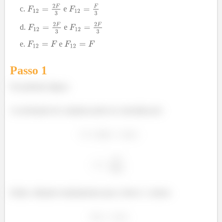
e
e
e
Passo 1
Na primeira figura:
A aceleração do conjunto pode ser calculada por:
Então, olhando isoladamente para o bloco
, temos: