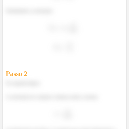
Substituindo a aceleração:
Passo
2
Na segunda figura:
A aceleração do conjunto continua sendo a mesma.