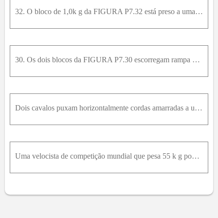
32. O bloco de 1,0k g da FIGURA P7.32 está preso a uma parede por meio de uma corda. Ele está colocado sobre outro bloco de 2,0k g . O bloco inferior é puxado para a direita por uma força de tensão de
30. Os dois blocos da FIGURA P7.30 escorregam rampa abaixo. Quanto vale a tensão na corda, desprovida de massa?
Dois cavalos puxam horizontalmente cordas amarradas a um tronco de árvore. As duas forças F → 1 e F → 2 que elas exercem sobre o tronco são tais que a força resultante R → possui módulo igual ao de F
Uma velocista de competição mundial que pesa 55 k g pode se acelerar a partir do bloco de partida com uma aceleração aproximadamente horizontal cujo módulo é igual a 15 m / s 2 . Que força horizontal