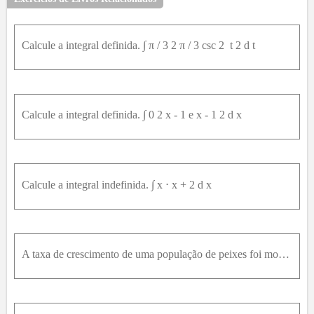
Calcule a integral definida. ∫ π / 3 2 π / 3 csc 2 ⁡ t 2 d t
Calcule a integral definida. ∫ 0 2 x - 1 e x - 1 2 d x
Calcule a integral indefinida. ∫ x ⋅ x + 2 d x
A taxa de crescimento de uma população de peixes foi modelada pela equação G(t) = 60000 \* e^(-0,6t) / (1 + 5 \* e^(-0,6t))^2Onde t é medido em anos e G em quilogramas por ano. Se a biomassa era de 25