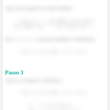
Agora vamos igualar isso ao lado esquerdo:
Para
e
, podemos simplificar o denominado!
Passo
3
Agora é só comparar os coeficientes: