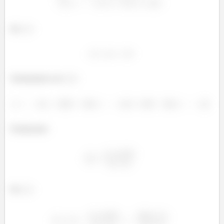
De
:
Substituindo em
:
Finalizando:
De
: