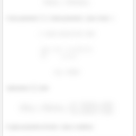
Como queremos
, basta passarmos
para a base
:
Aplicarmos
nele:
E agora passarmos da base
para a canônica: