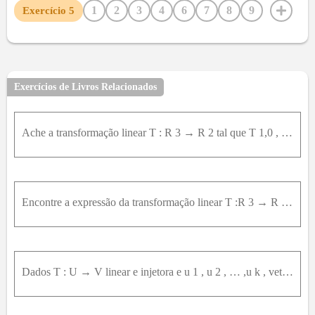
1
2
3
4
6
7
8
9
Exercício
5
Exercícios de Livros Relacionados
Ache a transformação linear T : R 3 → R 2 tal que T 1,0 , 0 = ( 2,0 ) , T 0,1 , 0 = 1,1 e T 0,0 , 1 = ( 0 , - 1 ) .Encontre v de R 3 tal que T v = ( 3,2 ) .
Encontre a expressão da transformação linear T :R 3 → R 3 que é uma rotação de π 3 em torno da reta que passa pela origem e tem a direção do vetor ( 1 ,1 ,0 ) .
Dados T : U → V linear e injetora e u 1 , u 2 , … ,u k , vetores L I em U mostre que T u 1 ,… ,T ( u k ) é L I .