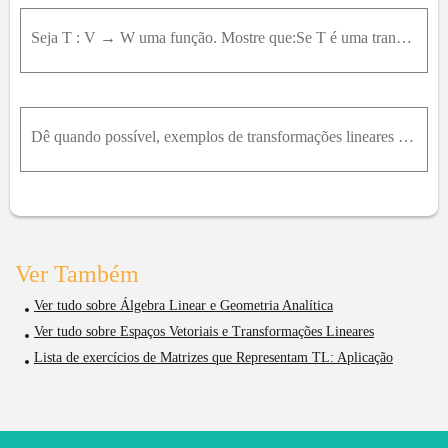
Seja T : V → W uma função. Mostre que:Se T é uma transformação linear, então T 0 = 0 Se T 0 ≠ 0 , então T não é uma transformação linear.
Dê quando possível, exemplos de transformações lineares T , S , L , MeH satisfazendo: T : R 3 → R 2 , sobrejetora. S : R 3 → R 2 , com ker ⁡ S = 0,0 , 0 L : R 3 → R 2 , com I mL = 0,0 M : R 2 → R 2 ,
Ver Também
Ver tudo sobre Álgebra Linear e Geometria Analítica
Ver tudo sobre Espaços Vetoriais e Transformações Lineares
Lista de exercícios de Matrizes que Representam TL: Aplicação