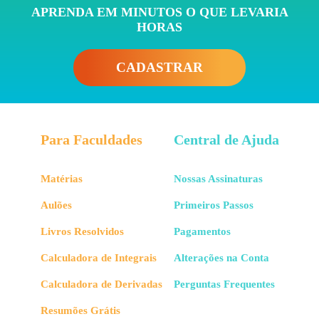
APRENDA EM MINUTOS O QUE LEVARIA
HORAS
CADASTRAR
Para Faculdades
Central de Ajuda
Matérias
Nossas Assinaturas
Aulões
Primeiros Passos
Livros Resolvidos
Pagamentos
Calculadora de Integrais
Alterações na Conta
Calculadora de Derivadas
Perguntas Frequentes
Resumões Grátis