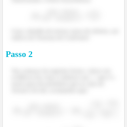
Com o detalhe de termos senos de infinito, um
indício de Teorema do Confronto!
Passo
2
Vou começar da seguinte forma: coloco em
evidência em cima e embaixo um
, que é o
maior grau de polinômio que eu vejo ali.
Arranco ele daí, acompanha aqui: