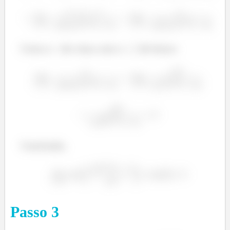
Corta o
de cima com o
de baixo:
Conclusão,
Passo
3