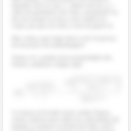
Quando você vir um
dentro de um
cheio de polinômio em volta, certamente vai
dar um arrepio na nuca e um calafrio no
corpo, por que isso não é coisa de gente sã.
Mas calma, para fugir dessa você só precisa
de um pouco de malandragem!
Vamos ver, usando umas propriedades dos
limites, podemos chegar aqui:
A criatura tá ficando maior ainda! Espera,
vamos analisar para onde iria cada pedaço da
função e aí pensar no limite do todo, certo?