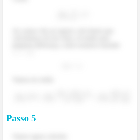
As contas vão ser iguais a do limite que
calculamos ali em cima, só tendo uma
pequena diferença, como estamos fazendo
Vamos ter então
Passo
5
Vamos agora calcular