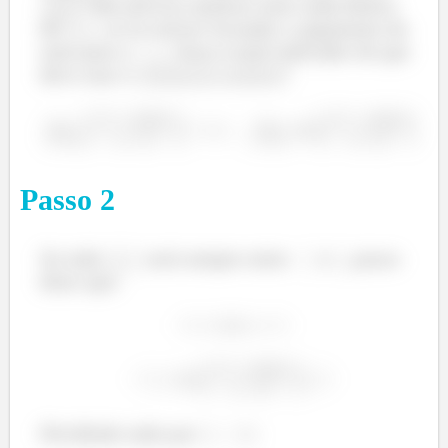
! Não precisa analisar mais nada dentro
NÃO
do
se eu estiver levando o argumento do
seno para o
. Esse é total indicador de que
devo usar o
!
Teorema do Confronto
Passo
2
Se todo
está sempre entre
e
, posso
dizer que:
Dividindo tudo por
: