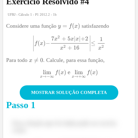
Exercício Resolvido #
4
UFRJ - Cálculo 1 - P1 2012.2 - 1b
Considere uma função
satisfazendo
Para todo
. Calcule, para essa função,
MOSTRAR SOLUÇÃO COMPLETA
Passo
1
Essa relação que foi dada pode ser escrita
como