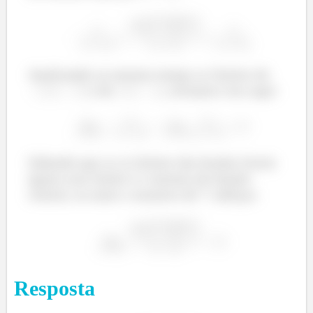
Analisando ao mesmo tempo os limites de
e de
, teríamos isso aqui:
Sabendo que se os limites das bordas forem
iguais esse limite é o mesmo da função
central, eu mato o monstro de 7 cabeças:
Resposta