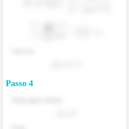
�
�
�
Com isso,
Passo
4
Vamos agora calcular
Como