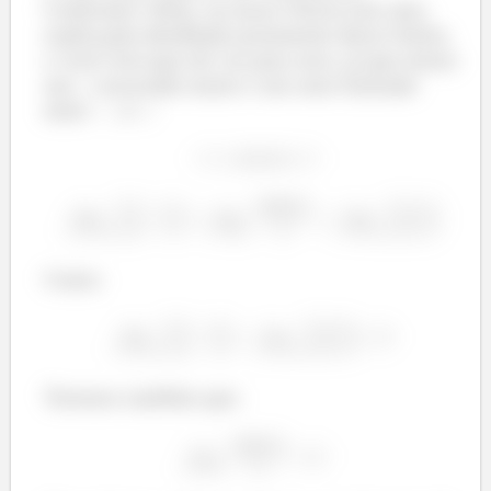
Confronto! Aliás, na nossa Teoria tem uma
explicação detalhada justamente desse limite,
e você verá que ele vai para zero, já que temos
um
crescendo muito e um seno limitado
entre
e
:
Como:
Teremos também que: