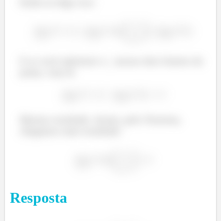
Então eu digo isso:
E se você substituir o
nesses dois limites da
ponta, veja lá:
A resolução desse exercício, você pode conferir nesse
vídeo abaixo!
Mesmo resultado. Assim, pelo Teorema,
chegamos num resultado:
Resposta