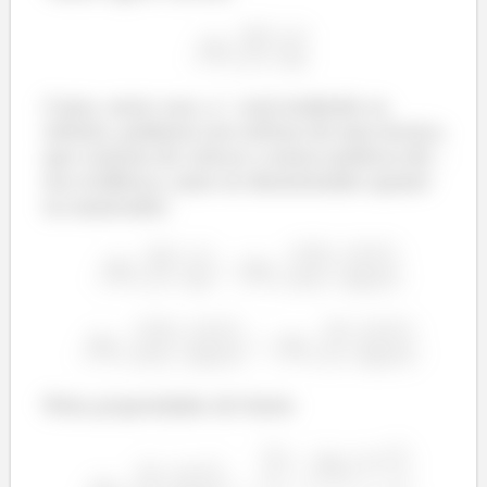
Como, neste caso, o
está tendendo ao
infinito, podemos nos utilizar de uma técnica
que consiste de colocar a maior potência de
em evidência, tanto no denominador quanto
no numerador:
Pelas propriedades de limite