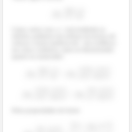
Como, neste caso, o
está tendendo ao
infinito, podemos nos utilizar da técnica de
colocar a maior potência de
em evidência
em cima e embaixo, tanto no denominador
quanto no numerador:
Pelas propriedades de limite