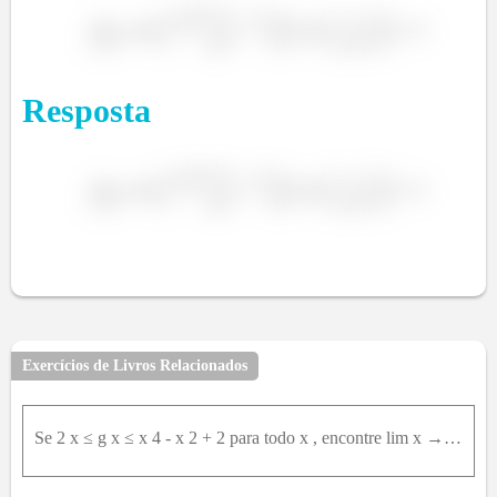
Resposta
Exercícios de Livros Relacionados
Se 2 x ≤ g x ≤ x 4 - x 2 + 2 para todo x , encontre lim x → 1 ⁡ g ( x )