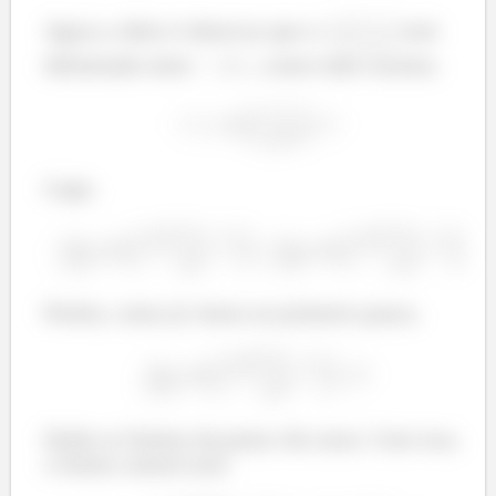
Agora a ideia é observar que o
está
delimitado entre
e
, como todo cosseno.
Logo,
Porém, como já vimos no primeiro passo,
Então os limites da ponta vão zerar. Com isso,
o limite central será: