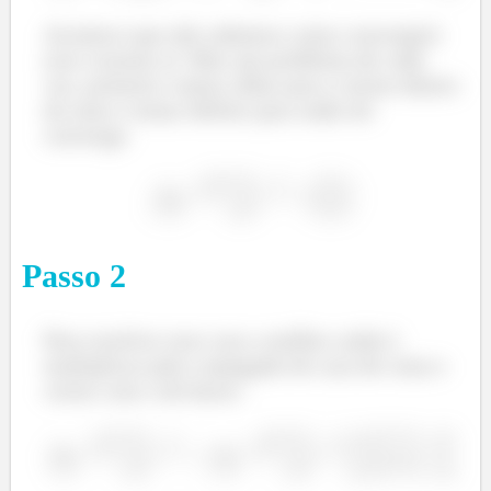
Acontece que não sabemos como convergirá
esse cosseno aí. Mas um problema de cada
vez, primeiro vamos olhar para o termo dentro
do seno e tentar definir para onde ele
converge:
Passo
2
Para resolver esse cara a melhor saída é
multiplicar pelo conjugado do cara de cima e
cortar com o de baixo: