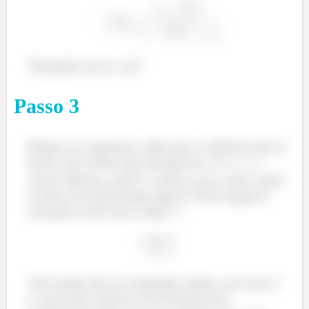
Tranquilo até aí, né?
Passo
3
Repara no seguinte, indo para o infinito nós já
temos um termo que desaparece. É o
,
certo? Beleza, qual é a única coisa com a qual
eu devo me preocupar agora? Esse negócio
estranho aí de seno sobre
:
Você pode não ter reparado ainda, mas esse é
o caso mais clássico de Teorema do