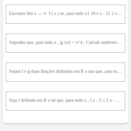
Encontre lim x → ∞ ⁡ f ( x ) se, para todo x1 10 e x - 21 2 e xf x5 x x - 1
Suponha que, para todo x , |g (x)| = x^4 . Calcule underset(x - 0)(lim) (g (x))/(x) .
Sejam f e g duas funções definidas em R e tais que, para todo x , g x 4 + f x 4 = 4 . Calcule e justifique. lim x → 0 ⁡ x 3 g x lim x → 3 ⁡ f x x 2 - 9 3
Seja f definida em R e tal que, para todo x , f x - 3 ≤ 2 x - 1 . Calcule lim x → 1 ⁡ f x e justifique.