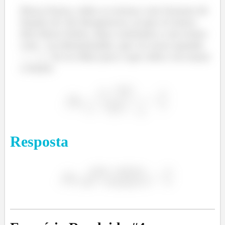
Dessa forma, todos os termos com formato de
função ali vão desaparecer, já que só temos
dois desse limite, duas constantes e um termo
com
no denominador, que vai zerar quando
. Se eu olhar para o que sobra vou matar
o limite:
Resposta