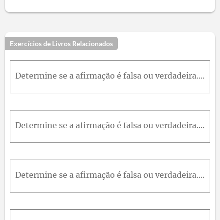
Exercícios de Livros Relacionados
Determine se a afirmação é falsa ou verdadeira. Se for verdadeira, explique por quê. Caso contrário, explique por que ou dê um exemplo que mostre que é falsaSe f tem derivadas parciais de todas as ord
Determine se a afirmação é falsa ou verdadeira. Se for verdadeira, explique por quê. Caso contrário, explique por que ou dê um exemplo que mostre que é falsaSe f tem derivadas parciais de todas as ord
Determine se a afirmação é falsa ou verdadeira. Se for verdadeira, explique por quê. Caso contrário, explique por que ou dê um exemplo que mostre que é falsaSe F = Pî + Qĵ e P_y = Q_x em uma região ab