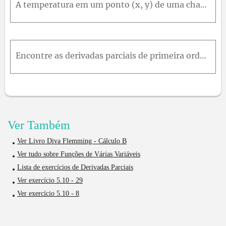
A temperatura em um ponto (x, y) de uma chapa de metal é dada por T(x, y) = 60 / (1 + x^2 + y^2) onde T é medido em °C e x, y em metros. Determine a taxa de variação da temperatura no ponto (2, 1) (a)
Encontre as derivadas parciais de primeira ordem, ∂f/∂x e ∂f/∂y , da seguinte função:f(x, y) = 2*x^2 - 3*y - 4
Ver Também
Ver Livro Diva Flemming - Cálculo B
Ver tudo sobre Funções de Várias Variáveis
Lista de exercícios de Derivadas Parciais
Ver exercício 5.10 - 29
Ver exercício 5.10 - 8