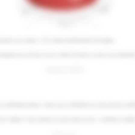
coincide com o plano
! É o plano quadriculado nessa figura.
qualquer pra essa base vai ser a altura do ponto, ou seja, sua coordena
m coordenadas polares, vamos usar as definições de cada uma das variáv
 até a origem. Como estamos em uma esfera de raio
centrada na orige