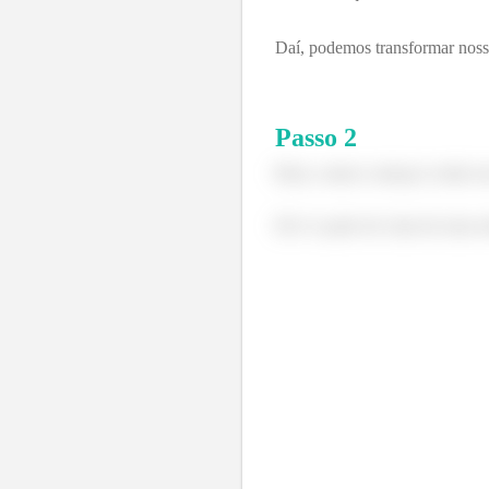
Daí, podemos transformar nossas
Passo
2
Bom, vamos começar vendo um
Ele é a parte de cima de uma e