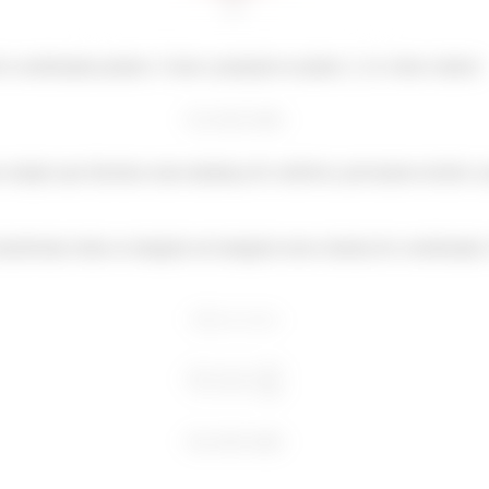
e coordenadas polares. Como a projeção no plano
é o disco inteiro:
 sempre que fizermos uma mudança de variáveis, precisamos incluir o 
nsformar todas as integrais em integrais nesse sistema de coordenadas. 