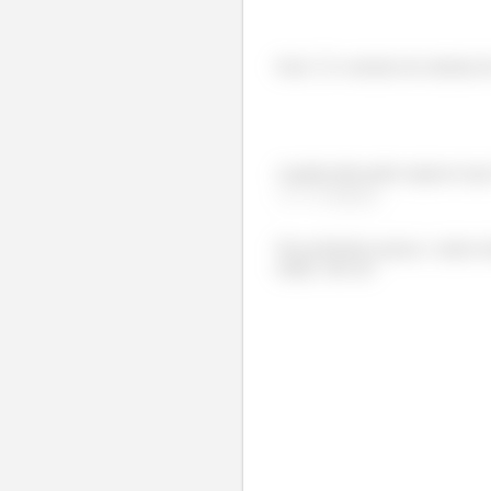
Esse
é o mesmo do sistema d
A gente não pode esquecer que
.
Nos próximos passos, vamos tra
então, vão ser: