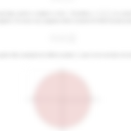
 que liga o ponto e a origem e o eixo
. Na prática,
se o pont
negativa. No nosso caso, pegamos todos os pontos da esfera na parte pos
 gente olha a projeção do sólido no plano
, que vai ser um disco de r