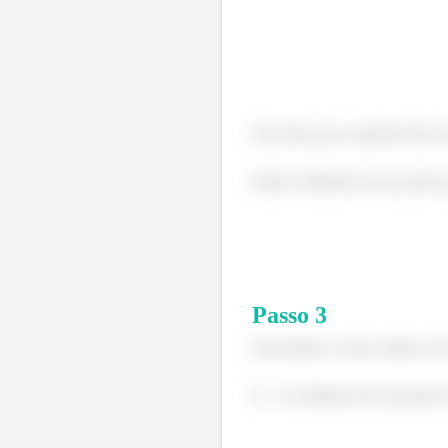
Essa base que a questão fala 
Então a distância de um ponto 
Passo
3
Para definir o nosso sólido co
O
é a distância de um ponto