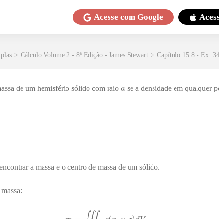
Acesse com
Google
Aces
iplas
>
Cálculo Volume 2 - 8ª Edição - James Stewart
>
Capítulo 15.8 - Ex. 3
massa de um hemisfério sólido com raio
se a densidade em qualquer po
 encontrar a massa e o centro de massa de um sólido.
a massa: