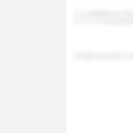
O
é a angulação entre a reta
e
se está na parte 
Por último, para vermos o
, a