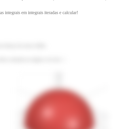
 integrais em integrais iteradas e calcular!
 esboço do nosso sólido.
sfera centrada na origem e de raio
: