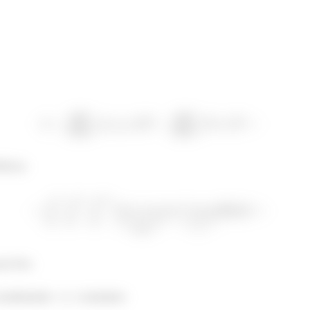
ricas:
ra fora.
considerando
e
constantes: