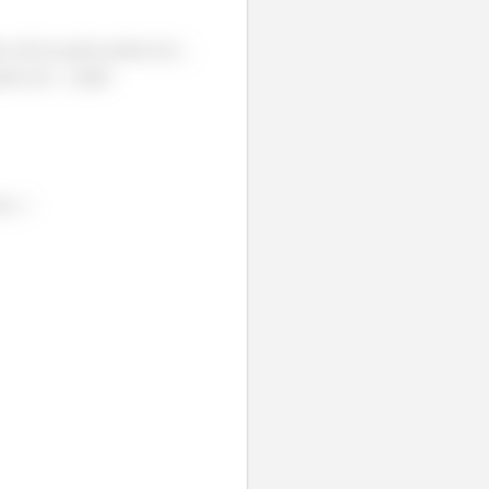
o está na parte positiva de
itiva de
, então:
aio
: