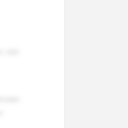
da
. Assim:
eis polares.
m: