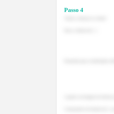
Passo
4
Vamos começar as contas!
Para o cálculo de
:
Passando para coordenadas esfé
A gente vai integrar de dentro p
Começando em função de
, 