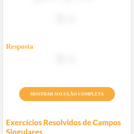
Resposta
MOSTRAR SOLUÇÃO COMPLETA
Exercícios Resolvidos de
Campos
Singulares