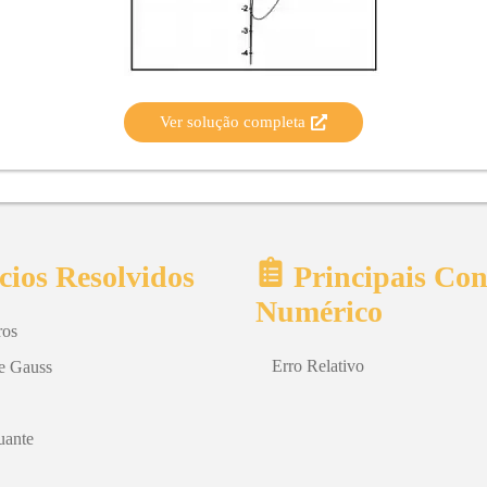
Ver solução completa
cios Resolvidos
Principais Con
Numérico
ros
Erro Relativo
de Gauss
uante