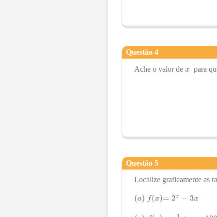
Questão
4
Ache o valor de
para q
Questão
5
Localize graficamente as ra