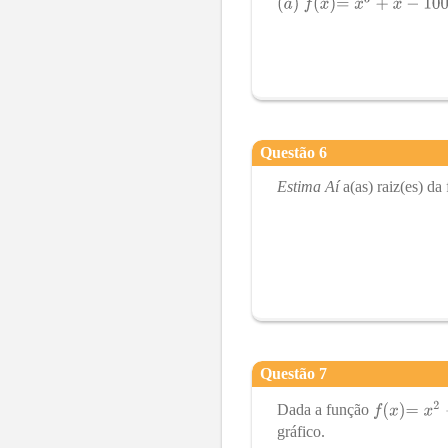
Questão
6
Estima Aí
a(as) raiz(es) da
Questão
7
Dada a função
gráfico.