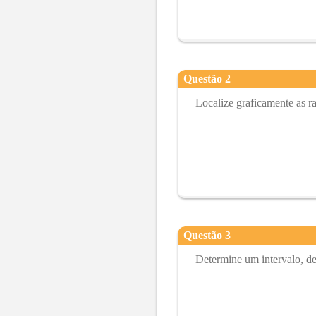
Questão
2
Localize graficamente as ra
Questão
3
Determine um intervalo, d