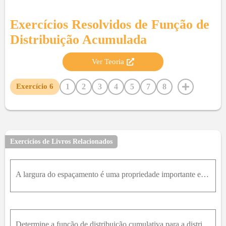
Exercícios Resolvidos de
Função de
Distribuição Acumulada
Ver Teoria
1
2
3
4
5
7
8
Exercício
6
Exercícios de Livros Relacionados
A largura do espaçamento é uma propriedade importante em um cabeçote magnético de gravação. Em unidades codificadas, se a largura for uma variável aleatória contínua ao longo da faixa de 0x2 , com f (
Determine a função de distribuição cumulativa para a distribuição no Exercício 4-1.