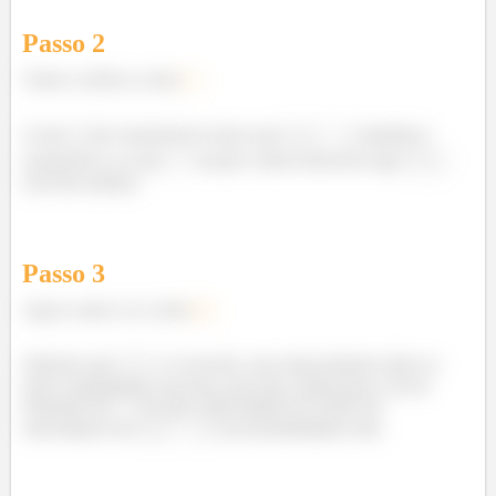
Passo
2
Vamos verificar a letra
a)
Como
são enumeráveis temos que
também é
enumerável, ou seja,
assume valores discretos logo
será descontínua.
Passo
3
Agora vamos ver a letra
b)
.
Sabemos que
é crescente, mas nada podemos dizer se
está é estritamente crescente, pois não conhecemos a lei de
formação da
Ou seja, nada impede de existir um
subconjunto em
com probabilidade nula.