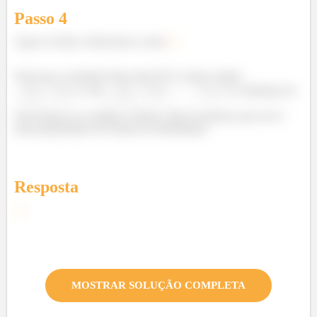
Passo
4
Agora só falta verificarmos a letra
c)
Note que a condição Para todo ∈ R, existe o limite
e vale
é a definição de
uma função ser contínua a direita. Mas já sabemos que isso é
uma propriedade da Função de distribuição.
Resposta
c)
MOSTRAR SOLUÇÃO COMPLETA