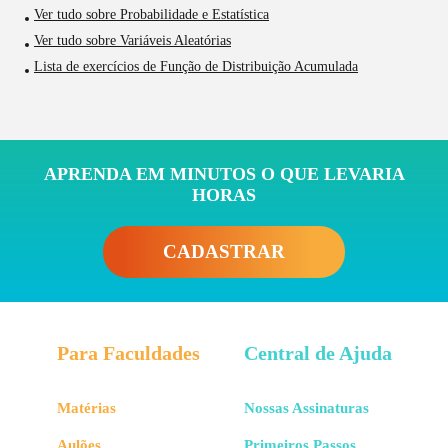
Ver tudo sobre Probabilidade e Estatística
Ver tudo sobre Variáveis Aleatórias
Lista de exercícios de Função de Distribuição Acumulada
APRENDA EM MINUTOS O QUE LEVARIA
HORAS
CADASTRAR
Para Faculdades
Central de Ajuda
Matérias
Nossas Assinaturas
Aulões
Primeiros Passos