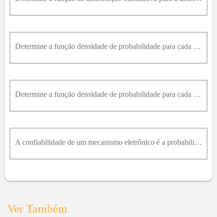
Determine a função densidade de probabilidade para cada uma das seguintes funções de distribuição cumulativa. F ( x ) = 0 ,x0 F ( x ) = 0.2 x ,0 ≤ x4 F ( x ) = 0.04 x + 0.64 ,4 ≤ x9 F ( x ) = 1 ,9 ≤ x
Determine a função densidade de probabilidade para cada uma das seguintes funções de distribuição cumulativa. F ( x ) = 0 ,x- 2 F ( x ) = 0.5 x + 0.5 ,- 2 ≤ x1 F ( x ) = 0.5 x + 0.25 ,1 ≤ x1.5 F ( x )
A confiabilidade de um mecanismo eletrônico é a probabilidade de que ele funcione sob as condições para as quais foi planejado. Uma amostra de 1.000 desses itens é escolhida ao acaso e os itens s
Ver Também