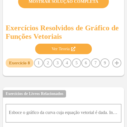
MOSTRAR SOLUÇÃO COMPLETA
Exercícios Resolvidos de
Gráfico de
Funções Vetoriais
Ver Teoria
1
2
3
4
5
6
7
9
Exercício
8
10
11
12
13
14
Exercícios de Livros Relacionados
Esboce o gráfico da curva cuja equação vetorial é dada. Indique com setas a direção na qual o parâmetro t cresce. r t = t ,2 - t ,2 t