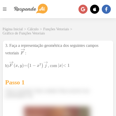
Página Inicial
>
Cálculo
>
Funções Vetoriais
>
Gráfico de Funções Vetoriais
3. Faça a representação geométrica dos seguintes campos
vetoriais
:
b)
, com
Passo 1
Fala aí, querido!! Tudo certinho? Bora resolver esse
probleminha? 😉