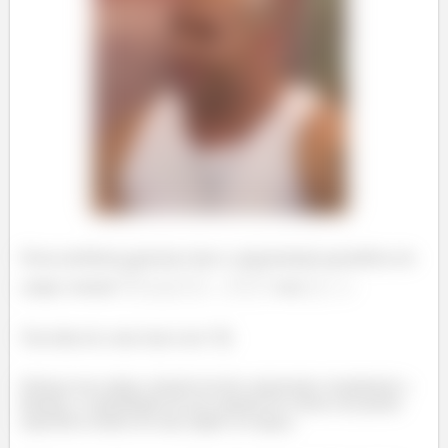
Nesse problema queremos fazer a representação geométrica do
campo vetorial
com
.
Tem ideia de como fazer isso? 🤔
Esboçar um campo vetorial envolve representar visualmente a
direção e a intensidade de um conjunto de vetores em pontos
específicos dentro de uma região ou espaço.