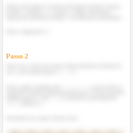
Porém, nem sempre os vetores serão iguais em todo o espaço,
portanto, conforme
e
variam, o campo vetorial pode
apontar para diferentes sentidos e com diferentes intensidades...
Parece complicado? 👀
Passo
2
Nesse caso, vemos que nossos vetores apontam na direção do
eixo
com modulo igual a
.
Nosso campo é definido entre
, como foi dito no
enunciado. Portanto podemos perceber que os vetores possuem
módulos iguais a
em
e conforme se aproximam de
tendem a
...
Esboçando esse campo vetorial, temos