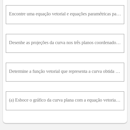
Encontre uma equação vetorial e equações paramétricas para o segmento de reta que liga P e Q. P 0 , - 1,1 , Q 1 2 , 1 3 , 1 4
Desenhe as projeções da curva nos três planos coordenados. Use essas projeções para ajudá-lo a esboçar a curva. r t = t , sen ⁡ t , 2c o st
Determine a função vetorial que representa a curva obtida pela interseção das duas superfícies. z = x 2 - y 2 x 2 + y 2 = 1
(a) Esboce o gráfico da curva plana com a equação vetorial dada.(b) Encontre r ’ ( t ) (c) Esboce o vetor posição r ( t ) e o vetor tangente r ’ ( t ) para o valor dado de t . r t = t 2 , t 3 ,t = 1