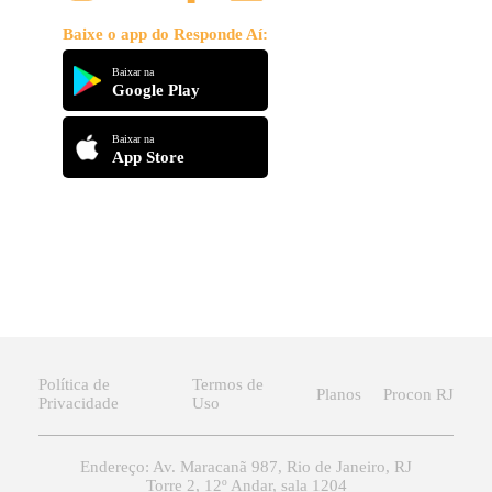
Baixe o app do Responde Aí:
Baixar na
Google Play
Baixar na
App Store
Política de
Termos de
Planos
Procon RJ
Privacidade
Uso
Endereço: Av. Maracanã 987, Rio de Janeiro, RJ
Torre 2, 12º Andar, sala 1204