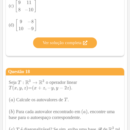
(c)
(d)
Ver solução completa
Questão
18
Seja
o operador linear
.
Calcule os autovalores de
.
Para cada autovalor encontrado em
, encontre uma
base
para o autoespaço correspondente.
é diagonalizável? Se sim,
exiba uma base
de
tal