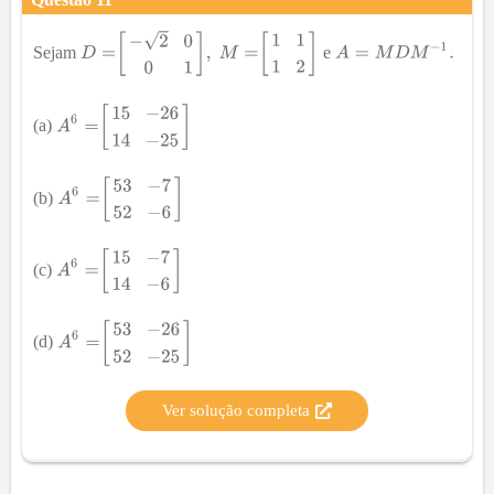
Sejam
e
(a)
(b)
(c)
(d)
Ver solução completa