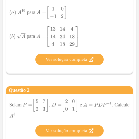
para
para
Ver solução completa
Questão
2
Sejam
,
e
. Calcule
Ver solução completa