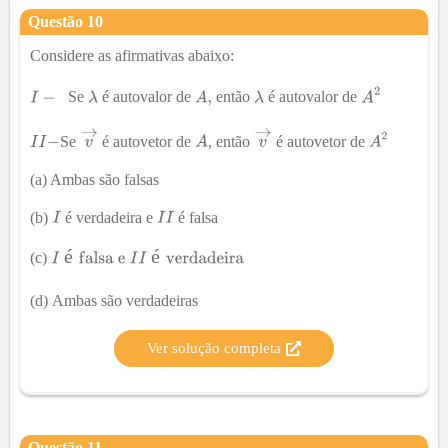
Questão
10
Considere as afirmativas abaixo:
Se
é autovalor de
então
é autovalor de
Se
é autovetor de
, então
é autovetor de
(a) Ambas são falsas
(b)
é verdadeira e
é falsa
é
é
(c)
(d)
Ambas são verdadeiras
Ver solução completa
Questão
11