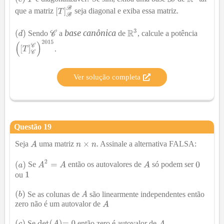
que a matriz
seja diagonal e
exiba essa matriz
.
base canônica
Sendo
a
de
, calcule a potência
.
Ver solução completa
Questão
19
Seja
uma matriz
. Assinale a alternativa
FALSA
:
Se
então os autovalores de
só podem ser
ou
Se as colunas de
são linearmente independentes então
zero não é um autovalor de
Se
então zero é autovalor de