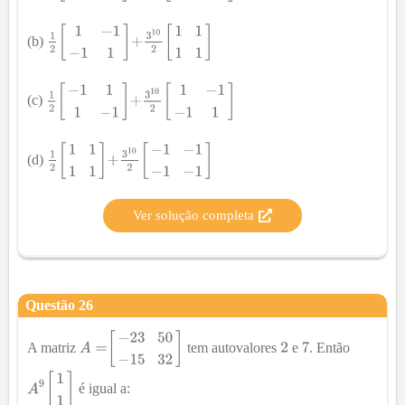
(b)
(c)
(d)
Ver solução completa
Questão
26
A matriz
tem autovalores
e
. Então
é igual a: