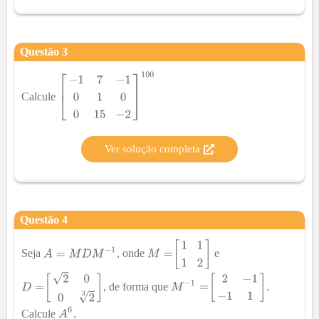
Questão
3
Calcule
Ver solução completa
Questão
4
Seja
, onde
e
, de forma que
.
Calcule
.