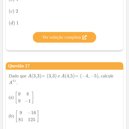
Ver solução completa
Questão
17
Dado que
e
, calcule
.
(a)
(b)