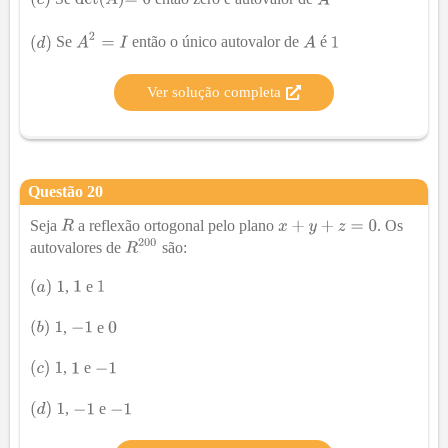
Se
então o único autovalor de
é
Ver solução completa
Questão
20
Seja
a reflexão ortogonal pelo plano
. Os
autovalores de
são:
,
e
,
e
,
e
,
e