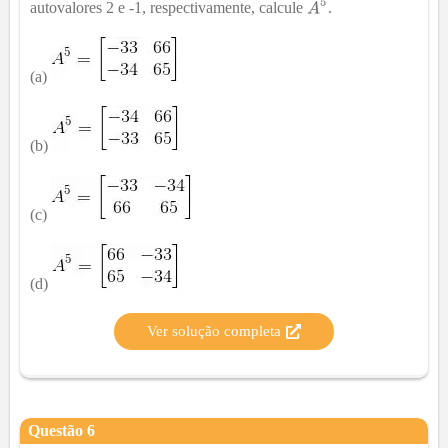
autovalores 2 e -1, respectivamente, calcule
.
(a)
(b)
(c)
(d)
Ver solução completa
Questão
6