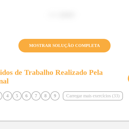
MOSTRAR SOLUÇÃO COMPLETA
vidos de
Trabalho Realizado Pela
nal
4
5
6
7
8
9
Carregar mais exercícios (
33
)
17
18
19
20
21
22
29
30
31
32
33