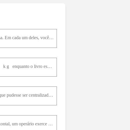
Em cada um dos Problemas de 69 a 72, é fornecida uma ou mais equações para resolver um problema. Em cada um deles, você deve a. Redigir um problema realista para o qual a(s) equação(ções) seja(m) apro
Na Fig. 7-32, uma força horizontal F de módulo 20,0 N é aplicada a um livro de psicologia de 3,00 k g enquanto o livro escorrega por uma distância d = 0,500 m ao longo de uma rampa de incl
(a) Em 1975, o teto do velódromo de Montreal, com um peso de 360k N , foi levantado 10c m para que pudesse ser centralizado. Que trabalho foi realizado sobre o teto pelas forças que o ergueram? (b) Em
Para empurrar um engradado de 25,0k g para cima em um plano inclinado de 25 ° em relação à horizontal, um operário exerce uma força de 209N paralela ao plano inclinado. Quando o engradado percorre 1,5