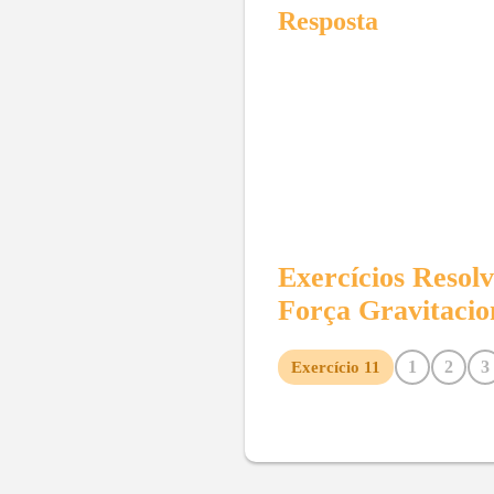
Resposta
Exercícios Resol
Força Gravitacio
1
2
3
Exercício
11
10
12
13
14
15
16
23
24
25
26
27
28