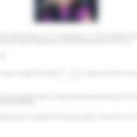
da rolante de altura
e comprimento
e nosso objetivo é sab
soas por minuto sabendo que a massa média das pessoas é de
.
 🤔
 é igual a energia pelo tempo
, o tempo já foi dado no enun
o sistema, podemos aplicar a energia potencial gravitacional já que a ide
tacional diferente.
rgia potencial e aplicando na fórmula da potência, vamos obter nosso 