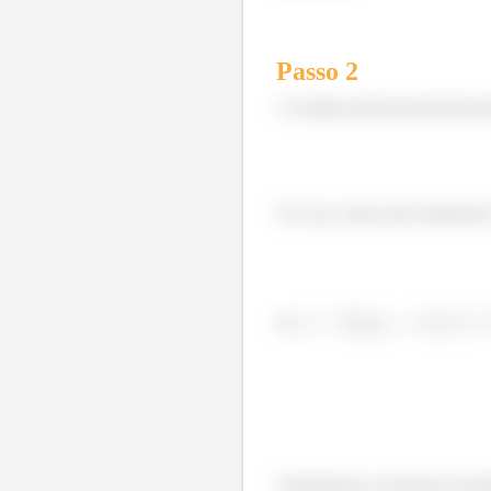
Passo
2
A energia potencial gravitacion
No caso, temos que transporta
Se
,
Substituindo na fórmula da pot