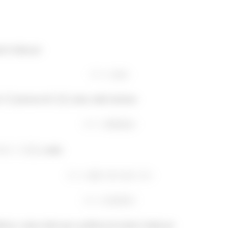
al é dada por
r
pessoas de
cada, então fazemos
e
, então
ência, vamos obter que a potência do motor é dada por