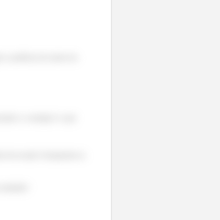
er a potência do motor da
ciado e a energia é o que
ia da escada é transportar as
resultado!