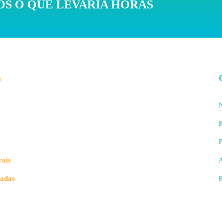
S O QUE LEVARIA HORAS
s
N
P
rais
vadas