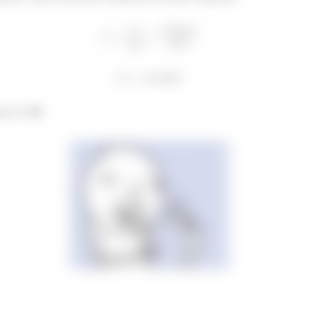
nde Aí! 😁