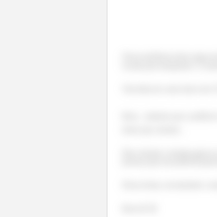
Nesse problema temos uma esca
escada para transportar
pes
Tem ideia de como fazer isso?
Bom... sabemos que a potência
temos que calcular...
Para calcular a energia gasta n
pessoas para um potencial gravi
Dessa forma, encontrando a ene
Bora lá! 😉