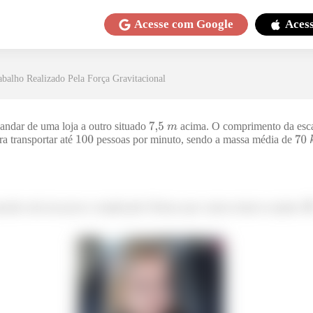
Acesse com
Google
Aces
abalho Realizado Pela Força Gravitacional
andar de uma loja a outro situado
acima. O comprimento da esc
a transportar até
pessoas por minuto, sendo a massa média de
uestão está um pouco complicada? Relaxa que vamos tentar te ajudar. 