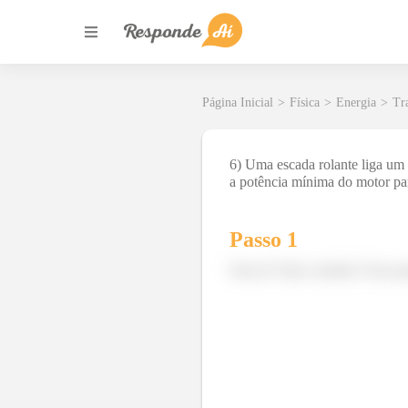
Página Inicial
>
Física
>
Energia
>
Tr
6) Uma escada rolante liga um 
a potência mínima do motor par
Passo 1
Fala aí! Tudo certinho? Esta q