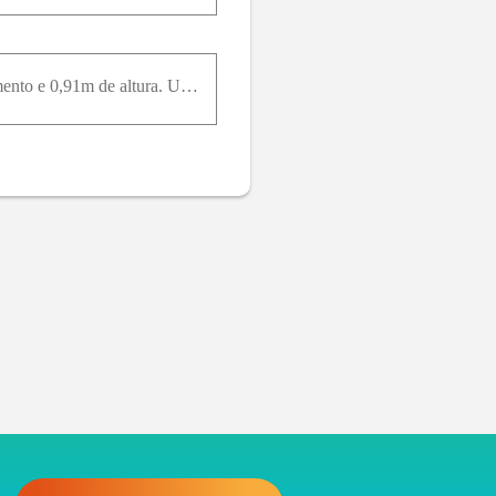
Um bloco de gelo de 45k g desliza para baixo em um plano inclinado sem atrito de 1,5m de comprimento e 0,91m de altura. Um operário empurra o bloco para cima com uma força paralela ao plano inclinado,