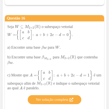
Questão
16
Seja
o subespaço vetorial
.
a) Encontre uma base
para
.
b) Encontre uma base
para
que contenha
.
c) Mostre que
é um
subespaço afim de
e indique o subespaço vetorial
ao qual
é paralelo.
Ver solução completa