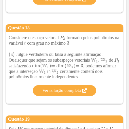
Questão
18
Considere o espaço vetorial
formado pelos polinômios na
variável
com grau no máximo
.
Julgue verdadeira ou falsa a seguinte afirmação:
Quaisquer que sejam os subespaços vetoriais
,
de
satisfazendo
, podemos afirmar
que a interseção
certamente conterá dois
polinômios linearmente independentes.
Ver solução completa
Questão
19
Seja
um espaço vetorial de dimensão
e sejam
e