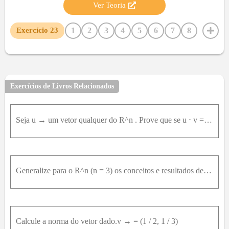
Ver Teoria
1
2
3
4
5
6
7
8
Exercício
23
9
10
11
12
13
14
15
16
17
18
19
20
21
22
24
25
26
27
Exercícios de Livros Relacionados
Seja u → um vetor qualquer do R^n . Prove que se u ⋅ v = 0 , para todo v ∈ R^n , então u → = 0 → .
Generalize para o R^n (n = 3) os conceitos e resultados desta seção.
Calcule a norma do vetor dado.v → = (1 / 2, 1 / 3)