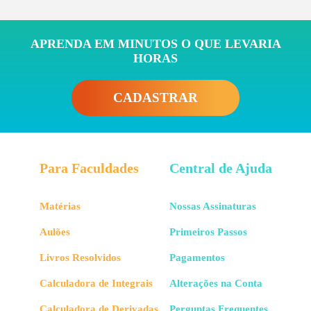
APRENDA EM MINUTOS O QUE LEVARIA
HORAS
CADASTRAR
Para Faculdades
Central de Ajuda
Matérias
Nossas Assinaturas
Aulões
Primeiros Passos
Livros Resolvidos
Pagamentos
Calculadora de Integrais
Alterações na Conta
Calculadora de Derivadas
Perguntas Frequentes