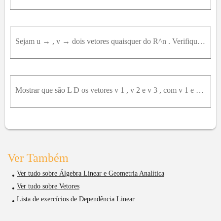
Sejam u → , v → dois vetores quaisquer do R^n . Verifique que‖u→‖ - ‖v→‖ ≥ | ‖u→‖ - ‖v→‖ |
Mostrar que são L D os vetores v 1 , v 2 e v 3 , com v 1 e v 2 vetores arbitrários de um espaço vetorial V , e v 3 = 2 v 1 - v 2 .
Ver Também
Ver tudo sobre Álgebra Linear e Geometria Analítica
Ver tudo sobre Vetores
Lista de exercícios de Dependência Linear