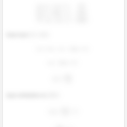
Vamos fazer
:
Agora substituímos na
: