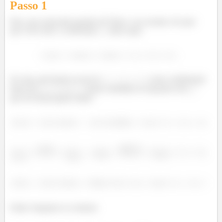
Passo 1
Puts, que enunciado grande né? Bom, vou resumir, ele quer
que você ache o coeficiente
disso aqui:
Ou seja, precisamos escrever
como combinação
linear de
,
e
. Vamos substituir as equações dos
que ele dá pra gente então!
Então chegamos no sistema: