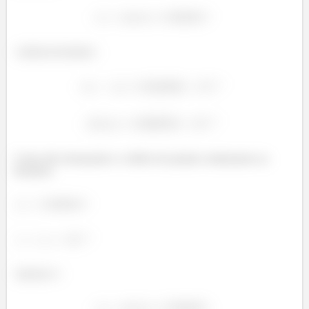
Critério de Parada:
Como não alcançamos o critério de parada continuamos as
iterações.
Iteração
: