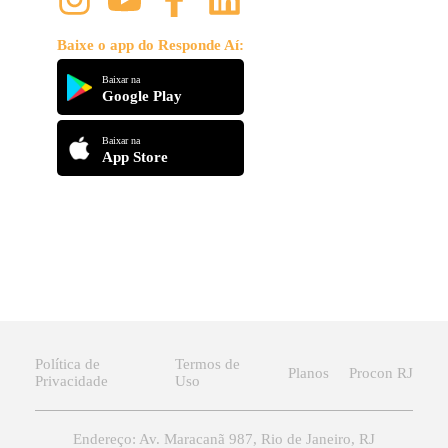
Baixe o app do Responde Aí:
Baixar na
Google Play
Baixar na
App Store
Política de
Termos de
Planos
Procon RJ
Privacidade
Uso
Endereço: Av. Maracanã 987, Rio de Janeiro, RJ