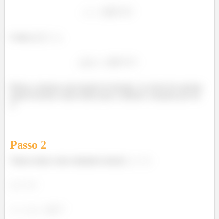
Como
,
Beleza, achamos uma função de iteração. Ao invés de usarmos
aquele teorema vamos direto para o método e testamos por ele
;)
Passo
2
Vamos tomar como estimativa inicial