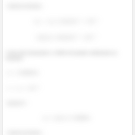
Critério de Parada:
Como não alcançamos o critério de parada continuamos as
iterações.
Iteração
:
Critério de Parada: