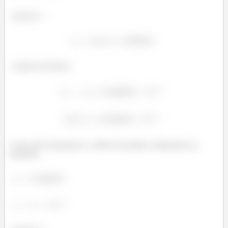
Iteração
:
Critério de Parada:
Como não alcançamos o critério de parada continuamos as
iterações.