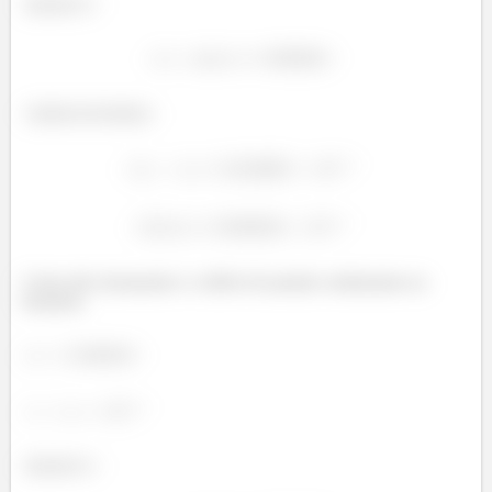
Iteração
:
Critério de Parada:
Como não alcançamos o critério de parada continuamos as
iterações.
Iteração
: