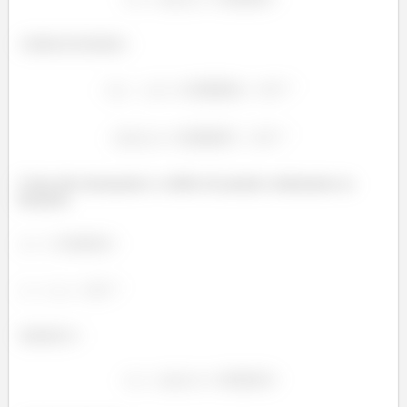
Critério de Parada:
Como não alcançamos o critério de parada continuamos as
iterações.
Iteração
: