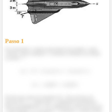
Passo 1
Para determinar o sistema equivalente força-binário, vamos
calcular a força resultante e o momento resultante em relação
ao ponto
Perceba que a força do propulsor de
tem um braço de
alavanca de
, assim como a componente horizontal da
força do propulsor de
. Já a componente vertical da força de
está distante
do ponto
. Adotando o sentido horário