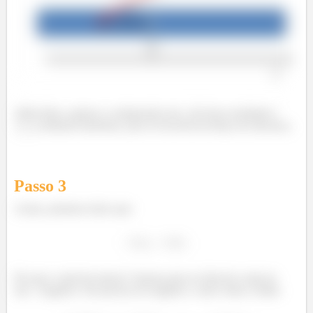
Além disso, apenas a componente em
da força resultante (
) realizará momento, pois só ela terá um braço de alavanca.
Passo
3
Assim, podemos dizer que:
Por que o sinal de menos? Apenas para no final da conta ter
um
negativo. Ele precisa ser negativo, como vimos. Então: