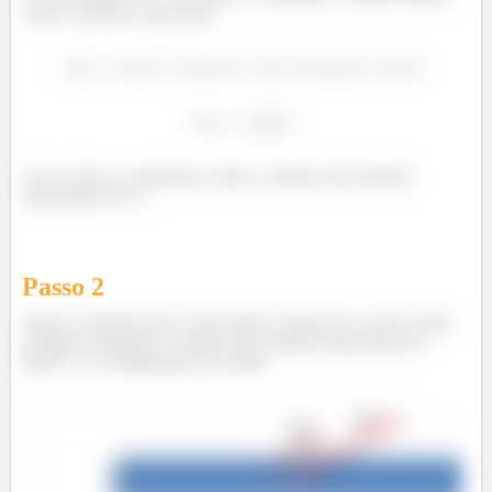
como o positivo, temos que:
Com a força e o momento, temos o sistema força-binário
equivalente em
Passo
2
Vamos considerar que a barra abaixo representa o nosso avião.
Quando calculamos o sistema força-binário equivalente no
ponto
, a configuração fica assim: