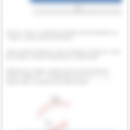
Ou seja, a força e o momento resultante ficam localizados em
que é o nosso ponto de referência.
Agora queremos deslocar a força resultante ao longo de
para
que ela gere o mesmo momento que o binário gera.
Olhando para a figura, sabemos que ela precisa andar na
direção negativa de
(considerando que em
,
porque assim o momento terá sentido horário: