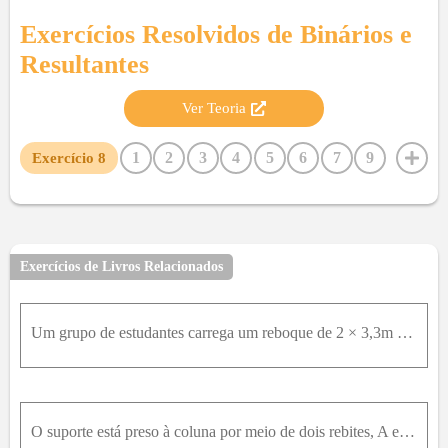
Exercícios Resolvidos de
Binários e
Resultantes
Ver Teoria
1
2
3
4
5
6
7
9
Exercício
8
10
11
12
13
14
15
16
17
Exercícios de Livros Relacionados
Um grupo de estudantes carrega um reboque de 2 × 3,3m com duas caixas de 0,66 × 0,66 × 0,66m e uma caixa de 0,66 × 0,66 × 1,2m . Cada caixa est[a colocada na traseira do reboque e alinhada pelos seus
O suporte está preso à coluna por meio de dois rebites, A e B , e suporta uma força de 2k N . Substitua essa força por uma força atuando ao longo da mediatriz dos rebites e por um binário. Em seguida,