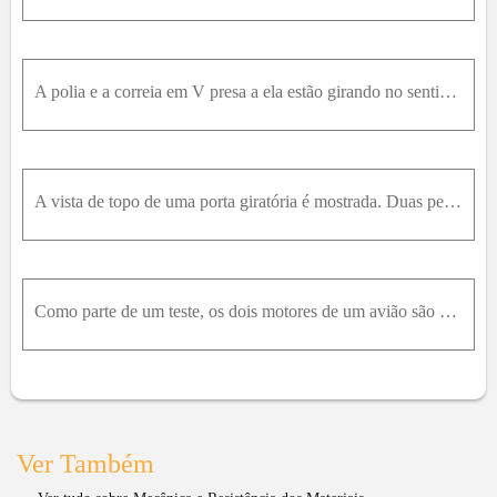
A polia e a correia em V presa a ela estão girando no sentido anti-horário e estão submetidas à carga de 1600N , devida aos dentes da engrenagem, e aos esforços trativos de 800N e 450N na correia em V
A vista de topo de uma porta giratória é mostrada. Duas pessoas se aproximam simultaneamente da porta e exercem forças de módulo igual, como mostrado. Se o momento resultante em relação ao eixo de rot
Como parte de um teste, os dois motores de um avião são acelerados e as inclinações das hélices são ajustadas de modo a resultar em um empuxo para frente e para trás, como mostrado. Que força F deve s
Ver Também