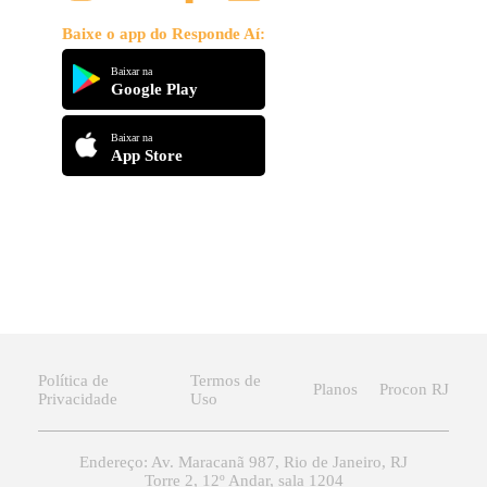
Baixe o app do Responde Aí:
Baixar na
Google Play
Baixar na
App Store
Política de
Termos de
Planos
Procon RJ
Privacidade
Uso
Endereço: Av. Maracanã 987, Rio de Janeiro, RJ
Torre 2, 12º Andar, sala 1204