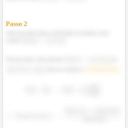
Passo
2
Agora que temos todas as informações necessárias vamos
calcular
.
Note que temos como relaciona
com
. Para isso usaremos o
Teorema de Byes