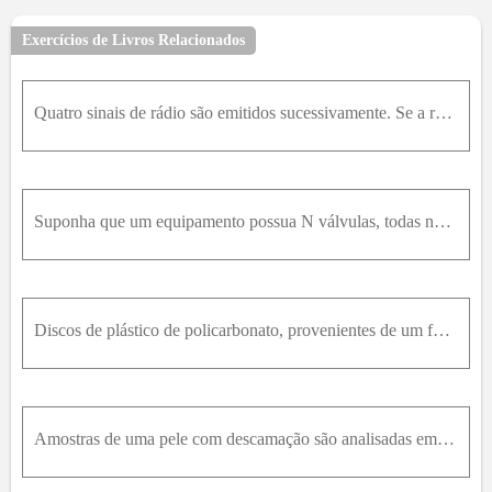
Exercícios de Livros Relacionados
Quatro sinais de rádio são emitidos sucessivamente. Se a recepção de cada um for independente da recepção de outro, e se essas probabilidades forem 0,1 ; 0,2 ; 0,3 e 0,4 , respectivamente, calcule a p
Suponha que um equipamento possua N válvulas, todas necessárias para o seu funcionamento. A fim de localizar uma válvula com mau funcionamento, faz-se a substituição de cada válvula, sucessivamente, p
Discos de plástico de policarbonato, provenientes de um fornecedor, são analisados com relação à resistência a arranhões e a choque.Os resultados de 100 discos estão resumidos a seguir:Seja A o evento
Amostras de uma pele com descamação são analisadas em relação ao teor de umidade e de melanina. Os resultados de 100 amostras de pele são dados a seguir:Seja A o evento em que uma amostra tem baixo te