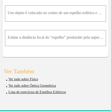
Um objeto é colocado no centro de um espelho esférico e deslocado ao longo do eixo central até uma distância de 70c m do espelho. Durante o movimento, a distância i entre o espelho e a imagem do objet
Estime a distância focal do “espelho” produzido pela superfície da água de uma piscina em uma noite calma.
Ver Também
Ver tudo sobre Física
Ver tudo sobre Óptica Geométrica
Lista de exercícios de Espelhos Esféricos