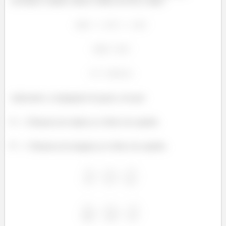
curvatura e ambas valem o dobro do foco, então:
Aplicando a conjugação de gauss, em que:
P --> Distancia do objeto ao vértice do espelho
P' --> Distancia da imagem ao vértice do espelho.