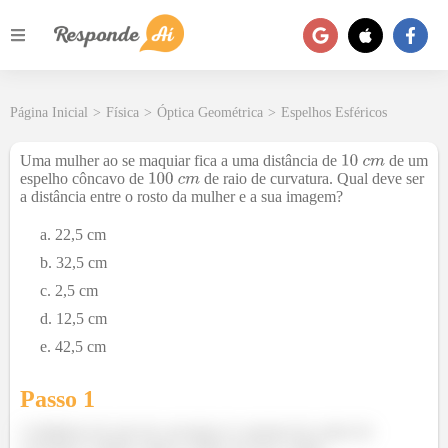
Página Inicial
>
Física
>
Óptica Geométrica
>
Espelhos Esféricos
Uma mulher ao se maquiar fica a uma distância de
de um
espelho côncavo de
de raio de curvatura. Qual deve ser
a distância entre o rosto da mulher e a sua imagem?
22,5 cm
32,5 cm
2,5 cm
12,5 cm
42,5 cm
Passo 1
A distância do raio de curvatura é a mesma do centro de