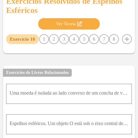
Exercícios Resolvidos de
Espelhos
Esféricos
Ver Teoria
1
2
3
4
5
6
7
8
Exercício
18
9
10
11
12
13
14
15
16
17
19
20
21
Exercícios de Livros Relacionados
Uma moeda é isolada ao lado convexo de um concha de vidro delgada e esférica com um raio de curvatura de 18,0 cm. Uma imagem da moeda de 1,5 cm de altura é formada há 6,0 cm da concha de vidro. Onde a
Espelhos esféricos. Um objeto O está sob o eixo central de um espelho esférico. Para cada problema a tabela mostra a distância do objeto p (em centímetros), o tipo de espelho e a distância (em centíme