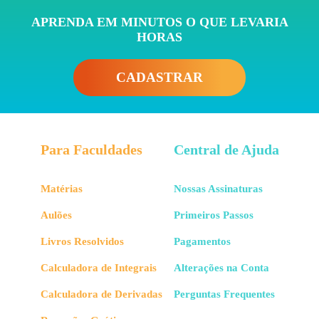
APRENDA EM MINUTOS O QUE LEVARIA
HORAS
CADASTRAR
Para Faculdades
Central de Ajuda
Matérias
Nossas Assinaturas
Aulões
Primeiros Passos
Livros Resolvidos
Pagamentos
Calculadora de Integrais
Alterações na Conta
Calculadora de Derivadas
Perguntas Frequentes