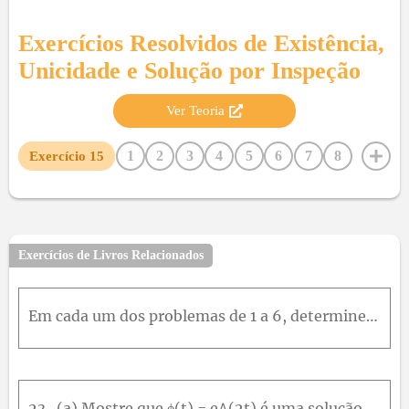
Exercícios Resolvidos de
Existência,
Unicidade e Solução por Inspeção
Ver Teoria
1
2
3
4
5
6
7
8
Exercício
15
9
10
11
12
13
14
16
17
18
19
20
21
22
23
24
25
26
Exercícios de Livros Relacionados
Em cada um dos problemas de 1 a 6, determine (sem resolver o problema) um intervalo no qual a solução do problema de valor inicial dado certamente existe.t(t - 4)y' + y = 0, y(2) = 1
23 . (a) Mostre que ϕ(t) = e^(2t) é uma solução de y′ – 2y = 0 e que y = cϕ(t) também é solução dessa equação para qualquer valor da constante c.(b) Mostre que ϕ(t) = 1/t é uma solução de y' + y^2 = 0