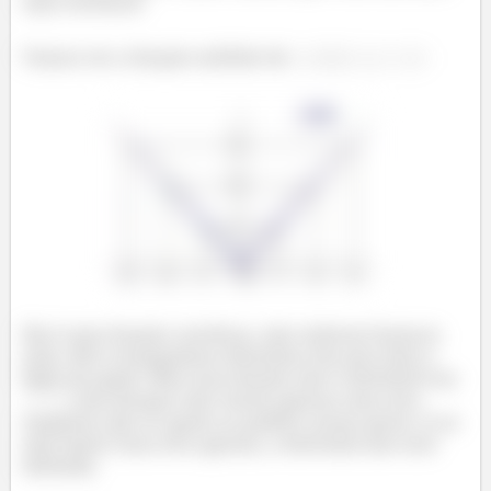
seja contínua!
Vamos ver a função módulo de
:
Ela é uma função contínua, não existem buracos
nela. Nós conseguimos desenhar ela sem tirar o
lápis do papel. Mas essa função não é derivável em
, isso porque não temos apenas uma reta
tangente que se apoie no gráfico nesse ponto. E se
não existe uma reta apenas, a derivada não está
definida.