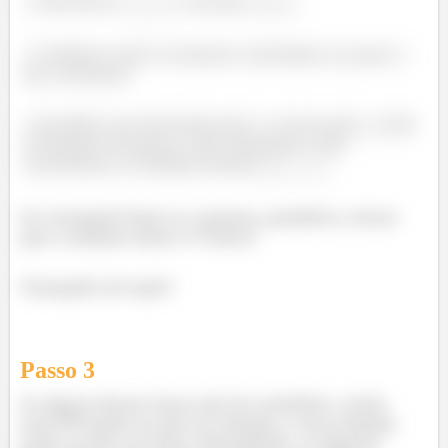
Identificar
e calcular
Verificar onde as funções calculadas no passo 1
são contínuas
Escolher um intervalo para
e outro para
onde
as funções do passo 1 são contínuas e que
contenham a condição inicial
Se conseguir fazer os 3 passos, parabéns, temos
que a solução existe e é única!
Tranquilo até aqui?
Passo
3
Se algum desses itens não for satisfeito, então
esse PVI pode ou não ter solução, e essa solução
pode ou não ser única. Resumindo: se alguma