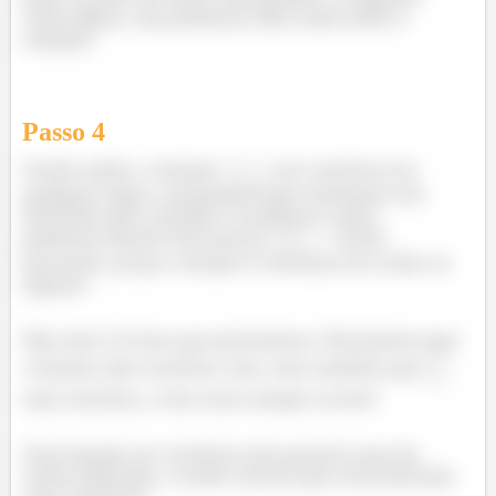
coisa falhar, não podemos dize nada sobre a
solução!
Passo
4
Sendo assim, a função
ser contínua em
qualquer lugar, vai garantir que tenhamos um
intervalo que a função é contínua e mais,
podemos inserir esse ponto
nesse
intervalo, já que a função é contínua em todos os
lugares.
Mas não é só isso que precisamos. Precisamos que
a função seja contínua, sim, mas também que
seja contínua, e isso nem sempre ocorre!
Uma função ser contínua não garante que ela
tenha derivada, e muito menos que essa derivada