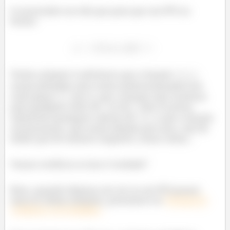
O enunciado nos diz que para que um PVI na
forma:
Tenha solução é suficiente que a função
esteja definida (não tenha indeterminação) em
todo plano
, isto é, que a função seja contínua
para qualquer valor de
ou de
. Que se possa
substituir quaisquer valores de
e
e que a função
vai funcionar, não tenha divisão por zero, raiz de
índice par de número negativo, essas coisas...
Vamos verificar se isso é verdade?
Bom, quando falamos em ver se um PVI possui
uma ou várias soluções, pensamos no
Teorema da
Existência e da Unicidade.