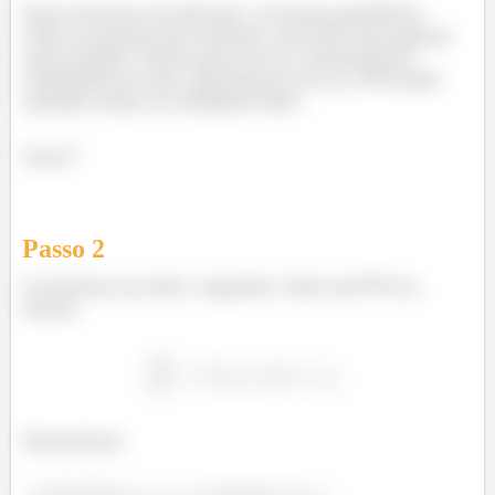
Esse teorema nos diz que, se forem satisfeitos
todos os passos do teorema, esse PVI tem apenas
uma solução. Então para ver se a afirmativa é
verdadeira ou não, precisamos ver se o PVI dado
satisfaz todas as condições dele.
Certo?
Passo
2
O teorema nos diz o seguinte. Para um PVI na
forma:
Precisamos: