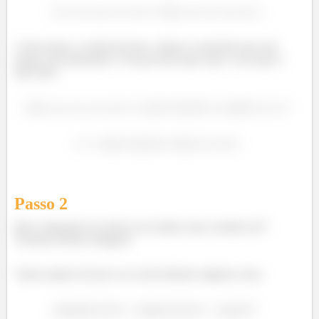
Como temos 2 variáveis livres, chego à conclusão que esse
espaço tem dimensão 2! Só pra ficar mais claro, vou achar a
base dele:
Passo
2
Bom, dimensão do núcleo nos lembra uma coisinha né?!
Teorema Núcleo Imagem!
Vamos aplicar ele pra ver se descobrimos alguma coisa: