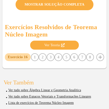
MOSTRAR SOLUÇÃO COMPLETA
Exercícios Resolvidos de
Teorema
Núcleo Imagem
Ver Teoria
1
2
3
4
5
6
7
8
Exercício
16
9
10
11
12
13
14
15
17
18
19
20
21
22
23
24
25
26
27
28
29
30
31
32
33
34
35
36
37
38
39
40
Ver Também
Ver tudo sobre Álgebra Linear e Geometria Analítica
Ver tudo sobre Espaços Vetoriais e Transformações Lineares
Lista de exercícios de Teorema Núcleo Imagem