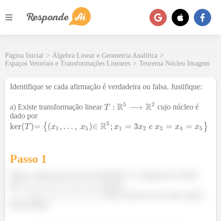
Página Inicial
>
Álgebra Linear e Geometria Analítica
>
Espaços Vetoriais e Transformações Lineares
>
Teorema Núcleo Imagem
Identifique se cada afirmação é verdadeira ou falsa. Justifique:
a) Existe transformação linear
cujo núcleo é
dado por
Passo 1
Bom, o espaço que ele ta me falando é o conjunto de vetores
do
,
em que
. Posso escrever esse vetor, então,
dessa forma: