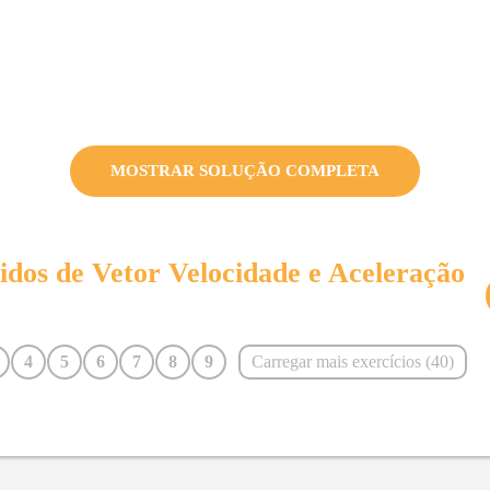
MOSTRAR SOLUÇÃO COMPLETA
vidos de
Vetor Velocidade e Aceleração
4
5
6
7
8
9
Carregar mais exercícios (
40
)
16
17
18
19
20
21
29
30
31
32
33
34