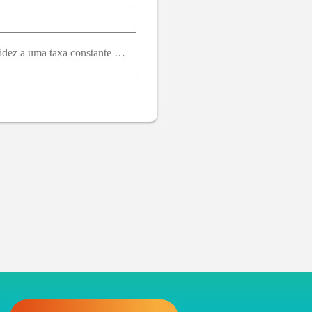
Partindo do repouso no cais, um barco a motor, em um lago, aponta para o norte enquanto ganha rapidez a uma taxa constante de 3,0 m/s² durante 20 s. O barco, então aponta para o oeste e continua por 1