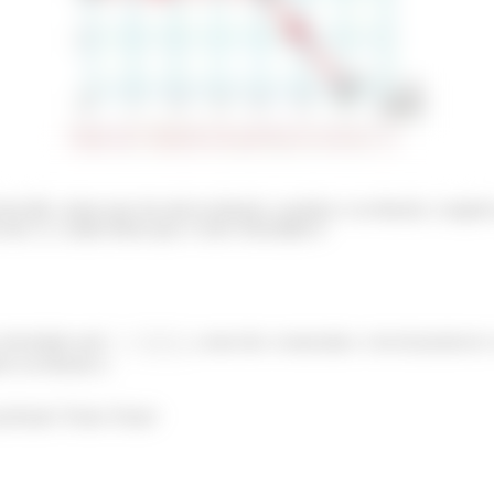
recho BC, temos que ela está na direção x positiva e na direção y negat
 esse
, então temos que o vetor velocidade é:
velocidade será
, como diz o enunciado, e ela irá promove
ivo na direção y.
 próxima! Tchau Tchau!