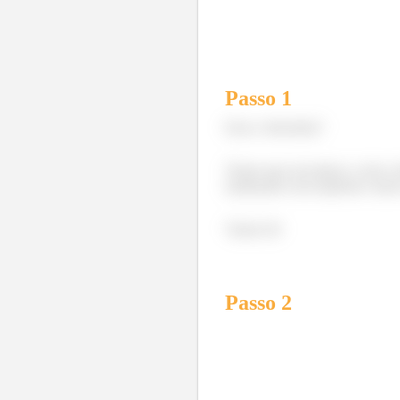
Passo 1
Eaew, belezinha?
Temos que encontrar o vetor v
analisando essa trajetória vamo
Vamos lá!
Passo
2