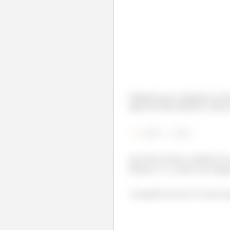
Olhando para a trajetória no t
igual nas duas direções, sendo
v
pois dessa forma o módulo da 
direção x e y, sendo esse negat
A questão foi isso! Te vejo na