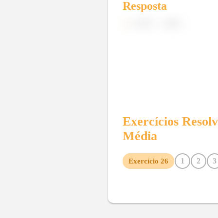
Resposta
v
.
Exercícios Resol
Média
1
2
3
Exercício
26
10
11
12
13
14
15
22
23
24
25
27
28
35
36
37
38
39
40