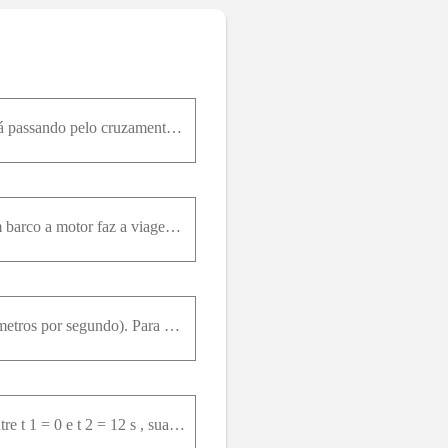
O carro A está viajando para o leste a 20 m/s ao encontro de um cruzamento. Enquanto o carro A está passando pelo cruzamento, o carro B parte do repouso 40 m ao norte do cruzamento e viaja para o sul,
Dois atracadouros estão afastados de 2,0 km, na mesma margem de um rio que corre a 1,4 km/h. Um barco a motor faz a viagem de ida-e-volta entre os dois atracadouros em 50 min. Qual é a rapidez do barc
A velocidade inicial de um próton é v=4 i- 2 j+3 k ; 4 s mais tarde, passa a ser v=- 2 i - 2 j +5 k (em metros por segundo). Para esses 4 s , determine quais são (a) a aceleração média do próton na no
Um rinoceronte está na origem do sistema de coordenadas para t 1 = 0 . Para o intervalo de tempo entre t 1 = 0 e t 2 = 12 s , sua velocidade média possui componente x = – 3,8m / s e componente y = 4,9