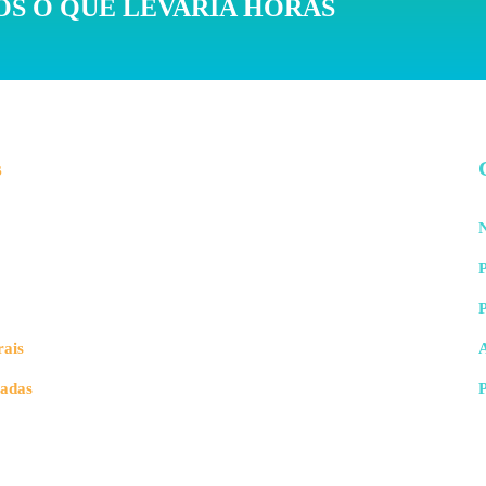
S O QUE LEVARIA HORAS
s
N
P
rais
vadas