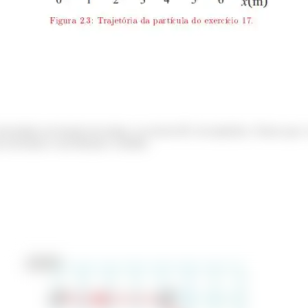
elocidade em função do tempo, no trecho BC da trajetória. Temos que o
s encontrar a sua direção e sentido.