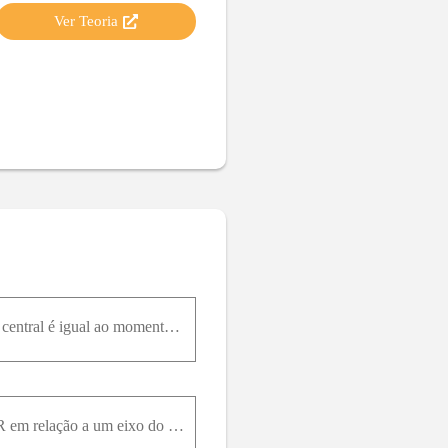
Ver Teoria
(a) Mostre que o momento de inércia de um cilindro maciço de massa M e raio R em relação ao eixo central é igual ao momento de inércia de um aro fino de massa M e raio R / 2 em relação ao eixo central
Use integração para determinar o momento de inércia de um disco fino uniforme de massa M e raio R em relação a um eixo do plano do disco que passa pelo seu centro. Confira sua resposta referindo à tab