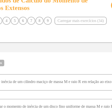
vidos de
Cálculo do Momento de
s Extensos
4
5
6
7
8
9
Carregar mais exercícios (
34
)
16
17
18
19
20
21
28
30
31
32
33
34
os