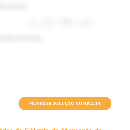
ica total será:
 próxima! Tchau Tchau!
MOSTRAR SOLUÇÃO COMPLETA