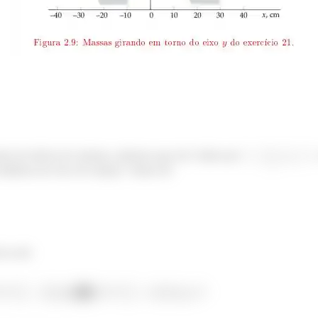
o de inércia do sistema, sabemos que ele é dado por
distância do eixo de rotação. Vamos lá!
a será:
�
�
.