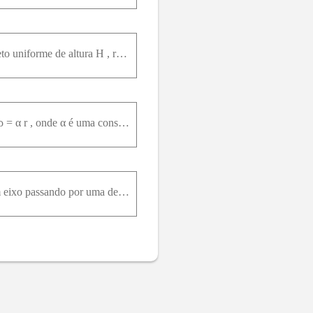
Use integração para determinar o momento de inércia, em relação ao seu eixo, de um cone circular reto uniforme de altura H , raio da base R e massa M .
Um cilindro de massa M e raio R possui uma densidade que cresce linearmente a partir do seu eixo, ρ = α r , onde α é uma constante positiva. a) Calcule o momento de inércia do cilindro em relação a um
9.19E Calcule o momento de inércia de um cubo homogêneo de massa M e aresta a em relação a um eixo passando por uma de suas arestas.