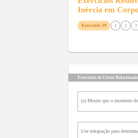
Exercícios Resol
Inércia em Corpo
1
2
3
Exercício
29
10
11
12
13
14
15
22
23
24
25
26
27
Exercícios de Livros Relacionad