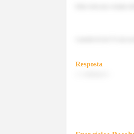
Então, temos que a energia cinét
A questão foi isso! Te vejo na
Resposta
.