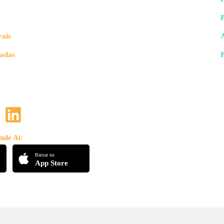
rais
vadas
nde Aí:
Baixar na
App Store