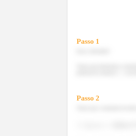
Passo 1
Eaew, belezinha?
Temos que determinar o moment
partícula do sistema e
a sua 
Passo
2
Temos que o momento de inérci