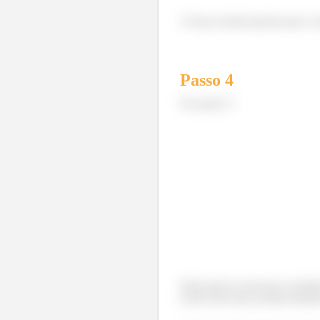
A força normal aponta para a e
Passo
4
No ponto C:
Pode parecer um pouco estranho
existe uma força normal atuand