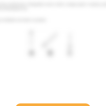
orça normal que o bloquinho exerce sobre a rampa (ação e reação), p
não desenhamos ela.
a resultante em todos os pontos: