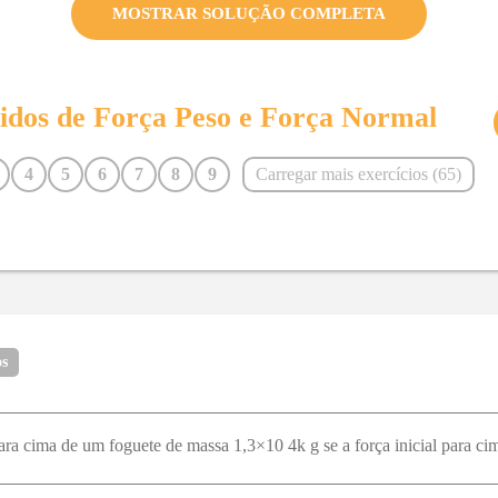
MOSTRAR SOLUÇÃO COMPLETA
vidos de
Força Peso e Força Normal
4
5
6
7
8
9
Carregar mais exercícios (
65
)
16
17
18
19
20
21
28
29
30
31
32
33
40
41
42
43
44
45
53
54
55
56
57
58
65
os