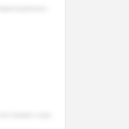
diagonal (esquerda-baixo).
entre o bloquinho e a rampa,