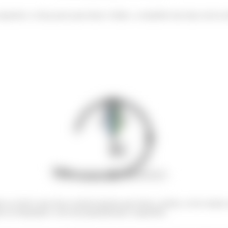
squerda e a força peso para baixo. Então, o somatório das duas será na 
 no início uma força normal apontar para baixo, porém, se há contato 
o no bloquinho e ela será perpendicular à superfície.