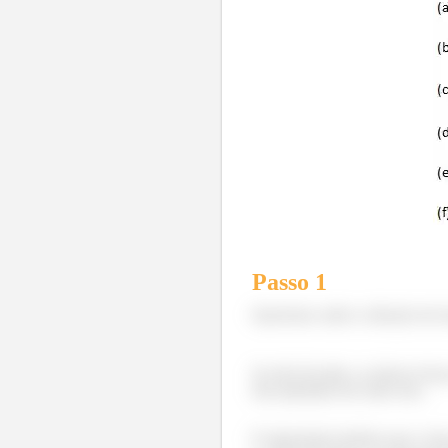
Passo 1
Queremos saber a direção da fo
Se não há atrito, as únicas for
elas apontam em cada caso.
É importante lembrar que a for