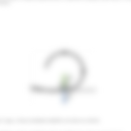
 baixo.
. Logo, a força resultante também vai estar na vertical.