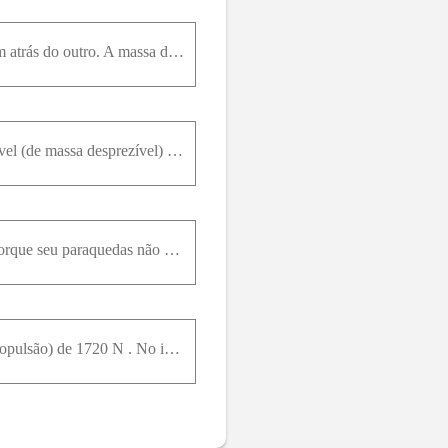
Projeto pista de pouso. Um avião de carga decola de um campo plano rebocando dois planadores, um atrás do outro. A massa de cada planador é de 700k g , e a resistência total (arraste do ar mais atrito
Um foguete de teste de 2540k g é lançado verticalmente da plataforma de lançamento. Seu combustível (de massa desprezível) provê uma força propulsora tal que sua velocidade vertical em função do tempo
A Queda da Genesis. Em 08 de setembro de 2004 , a espaçonave Genesis caiu no deserto de Utah porque seu paraquedas não abriu. A cápsula de 210k g atingiu a Terra a 311k m / h e penetrou o solo a uma p
O motor de um foguete de 125 k g (incluindo toda a carga) produz uma força vertical constante (a propulsão) de 1720 N . No interior desse foguete, uma fonte de energia de 15,5 N está em repouso sobre