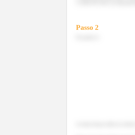
o centro da Terra, ou seja para
Passo
2
No ponto A:
As duas forças estão na vertical