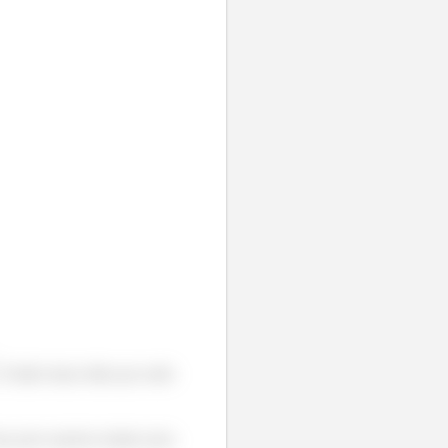
. Então basta olhar pra onde
orça peso aponta sempre para