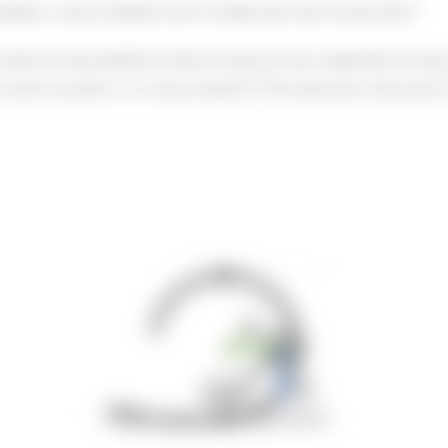
ulos, a força resultante será no sentido para cima ou para baixo?
 entrar em uma trajetória circular, ele deve ter uma componente de força
 ocorrer no ponto A, se a força normal (
) for maior que a força peso (