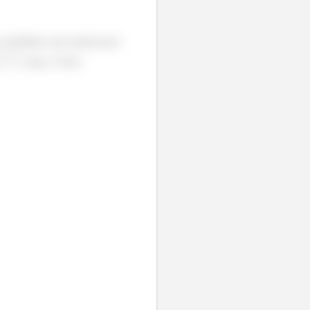
 centrípeta, que aponta para
). Logo, a força