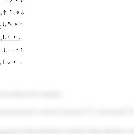
rça resultante sobre o bloquinho.
ças que atuam sobre o corpo são a força peso (
) e a força normal (
)
ça normal é sempre perpendicular à superfície (rampa), além disso, a f