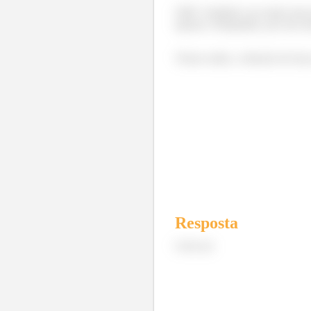
OBS: Também vai existir uma f
apenas o bloquinho, por isso 
Temos então, a direção da forç
Resposta
Letra (a)