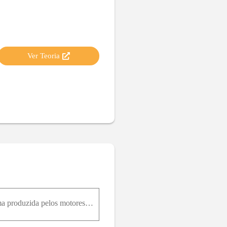
Ver Teoria
Calcule a aceleração inicial para cima de um foguete de massa 1,3×10 4k g se a força inicial para cima produzida pelos motores (empuxo) é 2,6×10 5N e o foguete parte do nível do mar. Não despreze a fo