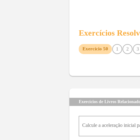
Exercícios Resol
1
2
3
Exercício
50
10
11
12
13
14
15
22
23
24
25
26
27
34
35
36
37
38
39
46
47
48
49
51
52
59
60
61
62
63
64
Exercícios de Livros Relacionad