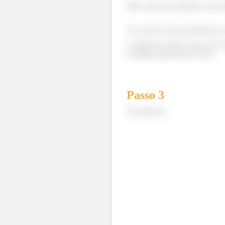
Mas como não sabemos seus mód
Se o nosso corpo está prestes a
o centro do círculo. Isso só vai
resultante aponta para cima.
Passo
3
No ponto B: