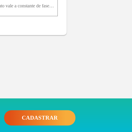
A FIGURA Q14.5 mostra um gráfico velocidade versus tempo para uma partícula em MHS. a. Quanto vale a constante de fase ϕ 0 ? Explique. b. Qual é a fase da partícula em cada um dos três pontos, numerad
CADASTRAR