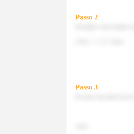
Passo
2
Pelo gráfico vemos também o 
Como
, temos
Passo
3
Pra achar a fase dentro do sen
Assim