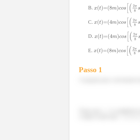
Passo 1
A equação para o movimento h
Temos que
é a amplitude d
o objeto oscila entre
e