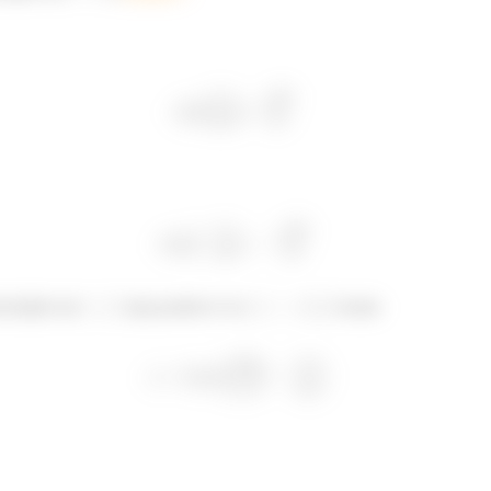
elocidade em
seja positiva é se
. Assim