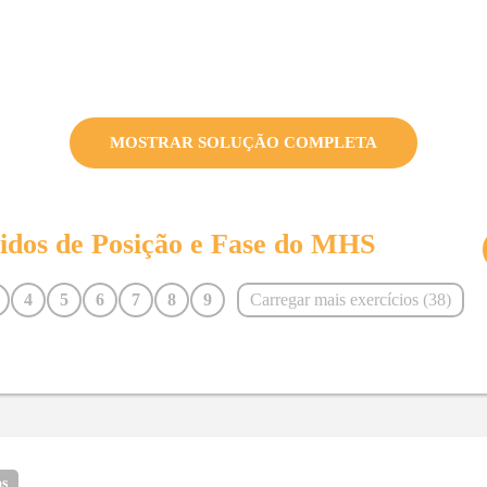
MOSTRAR SOLUÇÃO COMPLETA
vidos de
Posição e Fase do MHS
4
5
6
7
8
9
Carregar mais exercícios (
38
)
16
18
19
20
21
22
29
30
31
32
33
34
os