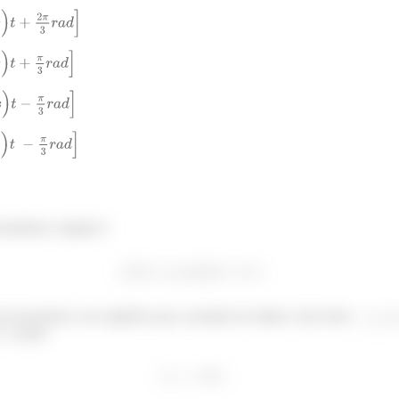
armônico simples é
o movimento, isso significa que a posição do objeto varia entre
, assim