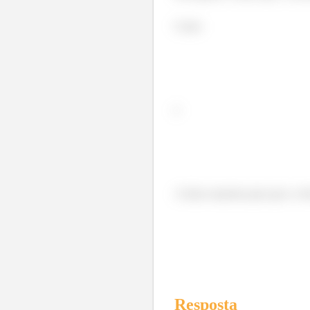
Como
e
A única maneira para que a v
Resposta