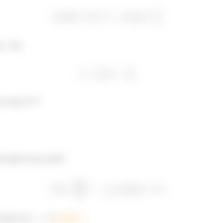
ra
são
 certas?!?!?!
locidade nesse ponto!
ocidade em
é
positiva
.