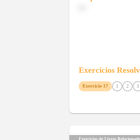
(D)
Exercícios Resol
1
2
3
Exercício
17
10
11
12
13
14
15
23
24
25
26
27
28
35
36
37
38
Exercícios de Livros Relacionad