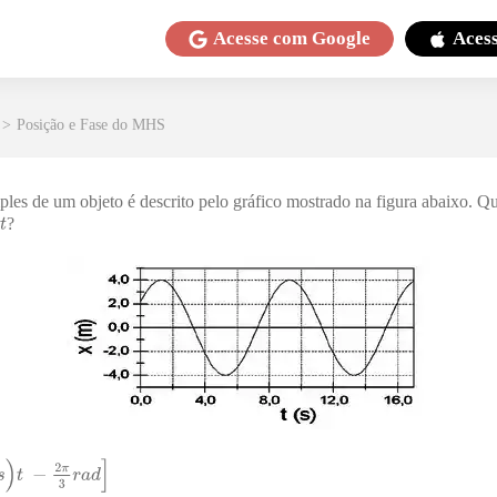
Acesse com
Google
Aces
>
Posição e Fase do MHS
s de um objeto é descrito pelo gráfico mostrado na figura abaixo. Q
?