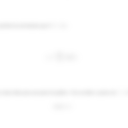
período do movimento que é
.
o, basta olhar para um ponto do gráfico. Vou escolher o ponto em