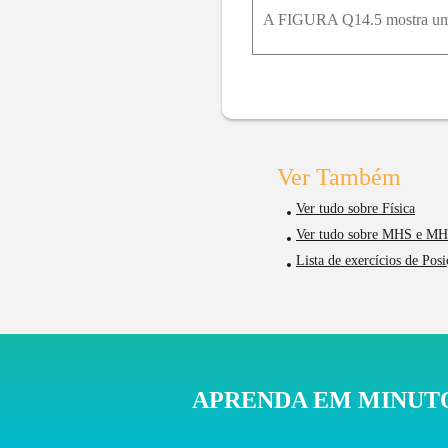
Ver Também
Ver tudo sobre Física
Ver tudo sobre MHS e M
Lista de exercícios de Po
APRENDA EM MINUTO