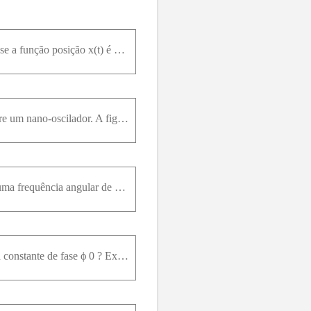
Qual é a constante de fase do oscilador harmônico cuja função aceleração a(t) aparece na Fig. 15-55 se a função posição x(t) é da forma x = x m c o s ω t + ϕ e a s = 4,0 m / s 2 ?
Recentemente tornou-se possível “pesar” moléculas de DNA medindo a influência de sua massa sobre um nano-oscilador. A figura mostra uma haste fina, retangular e nanométrica, escavada em silicone (dens
A figura ( a ) é um gráfico parcial da função posição x ( t ) de um oscilador harmônico simples com uma frequência angular de 1,20r a d / s ; a figura ( b ) é um gráfico parcial da função velocidade v
A FIGURA Q14.4 mostra um gráfico posição versus tempo para uma partícula em MHS. a. Qual é a constante de fase ϕ 0 ? Explique. b. Qual é a fase da partícula em cada um dos três pontos numerados no grá