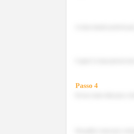
As duas soluções possíveis pa
E agora? As duas parecem estar
Passo
4
Pra isso vamos olhar para a ve
Pelo gráfico vemos que a vel