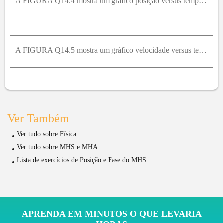
A FIGURA Q14.4 mostra um gráfico posição versus tempo para uma partícula em MHS. a. Qual é a constante de fase ϕ 0 ? Explique. b. Qual é a fase da partícula em cada um dos três pontos numerados no grá
A FIGURA Q14.5 mostra um gráfico velocidade versus tempo para uma partícula em MHS. a. Quanto vale a constante de fase ϕ 0 ? Explique. b. Qual é a fase da partícula em cada um dos três pontos, numerad
Ver Também
Ver tudo sobre Física
Ver tudo sobre MHS e MHA
Lista de exercícios de Posição e Fase do MHS
APRENDA EM MINUTOS O QUE LEVARIA