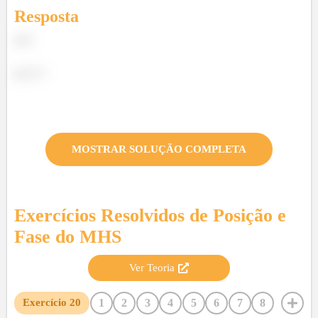
Resposta
a) 0
b) 27 J
MOSTRAR SOLUÇÃO COMPLETA
Exercícios Resolvidos de
Posição e
Fase do MHS
Ver Teoria
1
2
3
4
5
6
7
8
Exercício
20