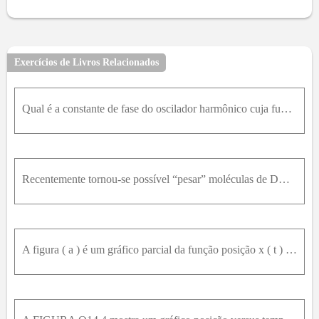
9
10
11
12
13
14
15
16
17
18
19
21
22
23
24
25
26
27
28
29
30
31
32
33
34
35
36
37
38
Exercícios de Livros Relacionados
Qual é a constante de fase do oscilador harmônico cuja função aceleração a(t) aparece na Fig. 15-55 se a função posição x(t) é da forma x = x m c o s ω t + ϕ e a s = 4,0 m / s 2 ?
Recentemente tornou-se possível “pesar” moléculas de DNA medindo a influência de sua massa sobre um nano-oscilador. A figura mostra uma haste fina, retangular e nanométrica, escavada em silicone (dens
A figura ( a ) é um gráfico parcial da função posição x ( t ) de um oscilador harmônico simples com uma frequência angular de 1,20r a d / s ; a figura ( b ) é um gráfico parcial da função velocidade v