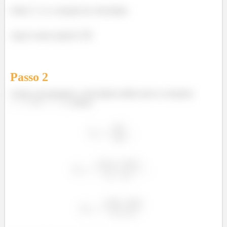
Onde
é a variação da velocidade.
Agora vamos aplicar!! 😉
Passo
2
Assim, encontrando a velocidade média entre os instantes
e
, temos: