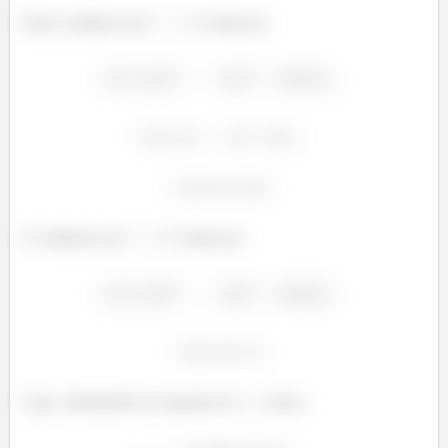
Onde a distância em
é dada por:
E a distância em
é dada por:
Logo, substituindo na equação de
, temos: