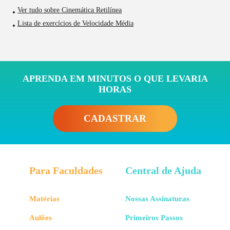
Ver tudo sobre Cinemática Retilínea
Lista de exercícios de Velocidade Média
APRENDA EM MINUTOS O QUE LEVARIA
HORAS
CADASTRAR
Para Faculdades
Central de Ajuda
Matérias
Nossas Assinaturas
Aulões
Primeiros Passos