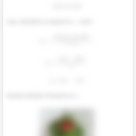
Logo, substituindo na equação de
, temos:
Entendeu direitinho? Responde aee ;)