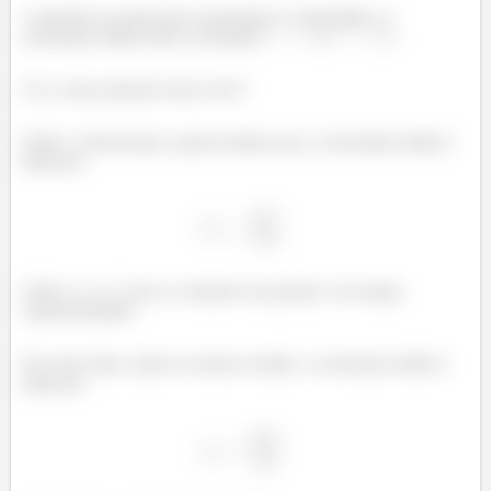
A questão nos pede para calcularmos a velocidade e a
aceleração média entre os instantes
e
.
E aí, como podemos fazer isso??
Então, é interessante a gente lembrar que a velocidade média é
dada por:
Onde
e
são as variações da posição e do tempo,
respectivamente.
Por outro lado, ainda no mesmo sentido, a aceleração média é
dada por: