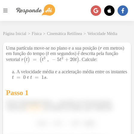
Página Inicial
>
Física
>
Cinemática Retilínea
>
Velocidade Média
Uma partícula move-se no plano e a sua posição (
em metros)
em função do tempo (
em segundos) é descrita pela função
vetorial
. Calcule:
A velocidade média e a aceleração média entre os instantes
e
.
Passo 1
Eaee!!! Belezinha? Bom... a questão nos dá uma função
vetorial da
posição
em relação ao tempo, que é dada por: