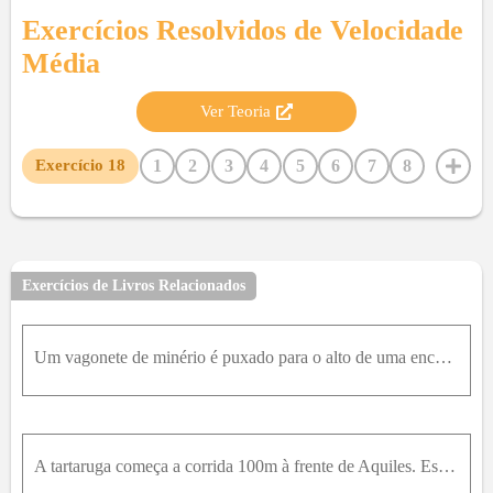
Exercícios Resolvidos de
Velocidade
Média
Ver Teoria
1
2
3
4
5
6
7
8
Exercício
18
9
10
11
12
13
14
15
16
17
19
20
21
22
23
24
25
26
27
28
29
30
31
32
33
Exercícios de Livros Relacionados
Um vagonete de minério é puxado para o alto de uma encosta a 20k m / h e puxado ladeira abaixo a 35k m / h até a altura inicial. (O tempo gasto para inverter o movimento no alto da encosta é tão peque
A tartaruga começa a corrida 100m à frente de Aquiles. Este corre à velocidade de 10,0m / s , o dobro da velocidade da tartaruga. (A) Quanto tempo Aquiles leva para alcançar a tartaruga? (B) Quanto te