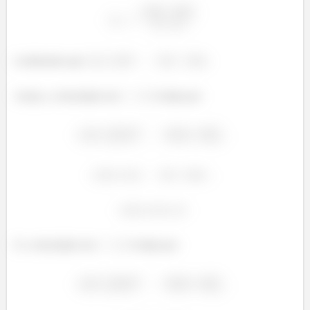
Lembrando que
.
Assim, a velocidade em
é dada por:
E a velocidade em
é dada por: