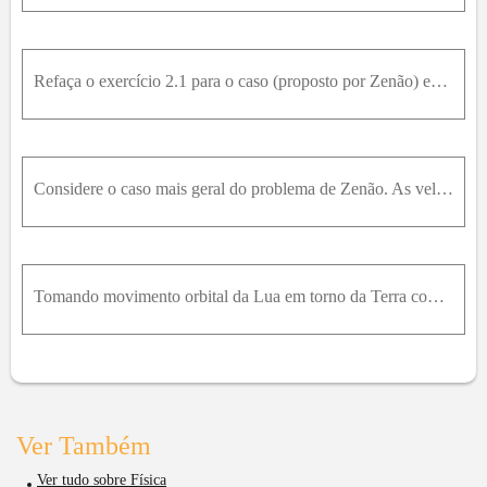
Refaça o exercício 2.1 para o caso (proposto por Zenão) em que Aquiles faz 10m / s e a tartaruga 1m / s .
Considere o caso mais geral do problema de Zenão. As velocidades de Aquiles e da tartaruga são respectivamente, v A e v t e a corrida começa com a tartaruga à distância d à frente de Aquiles. Quanto t
Tomando movimento orbital da Lua em torno da Terra como circular uniforme de raio 3,82 × 10 8m e período de 27,3 dias, calcule a aceleração centrípeta da Lua.
Ver Também
Ver tudo sobre Física