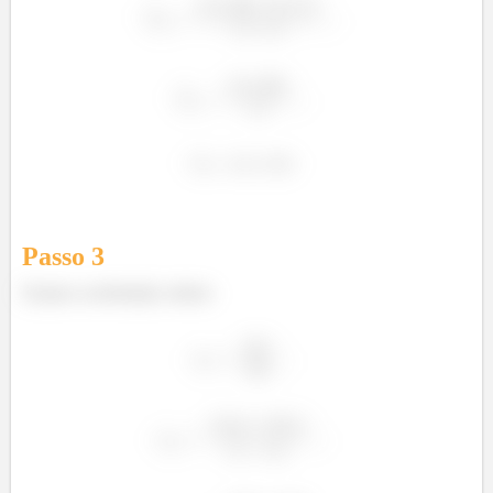
Passo
3
Já para a aceleração, temos: