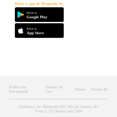
Baixe o app do Responde Aí:
Baixar na
Google Play
Baixar na
App Store
Política de
Termos de
Planos
Procon RJ
Privacidade
Uso
Endereço: Av. Maracanã 987, Rio de Janeiro, RJ
Torre 2, 12º Andar, sala 1204