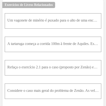
32
33
Exercícios de Livros Relacionados
Um vagonete de minério é puxado para o alto de uma encosta a 20k m / h e puxado ladeira abaixo a 35k m / h até a altura inicial. (O tempo gasto para inverter o movimento no alto da encosta é tão peque
A tartaruga começa a corrida 100m à frente de Aquiles. Este corre à velocidade de 10,0m / s , o dobro da velocidade da tartaruga. (A) Quanto tempo Aquiles leva para alcançar a tartaruga? (B) Quanto te
Refaça o exercício 2.1 para o caso (proposto por Zenão) em que Aquiles faz 10m / s e a tartaruga 1m / s .
Considere o caso mais geral do problema de Zenão. As velocidades de Aquiles e da tartaruga são respectivamente, v A e v t e a corrida começa com a tartaruga à distância d à frente de Aquiles. Quanto t