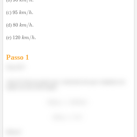
(c)
(d)
(e)
Passo 1
Fala aí!!!!
Aqui ele fala pra gente que o motorista tem que completar um
trajeto em um certo tempo:
Beleza?