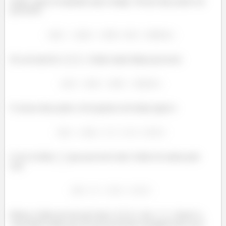
Então, agora acompanha aqui comigo. Nessas duas partes ele
percorreu:
De um total de
. Então ainda faltam percorrer:
E nessas duas partes, ele já gastou um tempo igual a:
E ele só tinha
para percorrer tudo. Então ele ainda pode
usar
Beleza. Então ele tem que fazer
em
. Qual é a
velocidade média que ele precisa ter pra conseguir fazer isso?