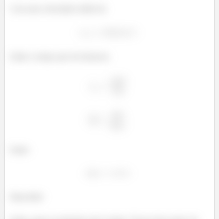
Com uma velocidade média de:
Então o tempo que ele demorou:
Então:
Maravilha!