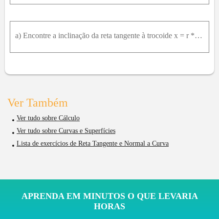
a) Encontre a inclinação da reta tangente à trocoide x = r * θ - d * sen θ , y = r - d * cos(theta) em termos de theta .b) Mostre que, se dr , então a trocoide não tem uma tangente vertical.
Ver Também
Ver tudo sobre Cálculo
Ver tudo sobre Curvas e Superfícies
Lista de exercícios de Reta Tangente e Normal a Curva
APRENDA EM MINUTOS O QUE LEVARIA
HORAS