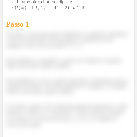
Paraboloide elíptico, elipse e
Passo 1
Ele pede
coisas para gente: Identificar a superfície, identificar
a curva de interseção com um plano e a equação da reta
tangente a essa curva no ponto
Para identificar a superfície, a gente vai comparar a equação
dada com as que a gente conhece.
Para identificar a curva, a gente pode fazer a interseção entre as
equações do plano e da outra superfície e comparar o resultado
com as curvas que a gente conhece.
E no final, a gente vai ter eliminado algumas alternativas, então
podemos verificar se as equações
que sobraram atendem
as restrições de passar pelo ponto
e ser tangente à
curva nesse ponto.