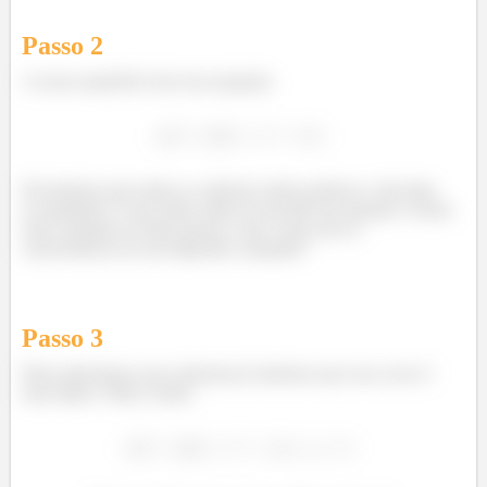
Passo
2
A nossa superfície tem essa equação:
Percebemos que todas as variáveis estão positivas e elevadas
ao quadrado. E que todas estão de um lado da equação e temos
uma constante no lado oposto a elas. Essas são as
características de um Elipsoide, tranquilo?
Passo
3
Pelas alternativas que sobraram já sabemos que essa curva é
uma elipse. Olha a razão: