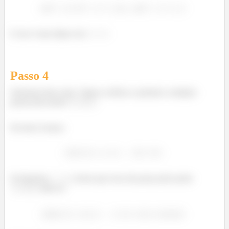
E isso é uma elipse em
.
Passo
4
Sobraram duas retas. Vamos verificar a primeira condição:
passar pelo ponto
.
Da letra b temos:
Se fizermos
, vemos que essa reta passa pelo ponto
, olha só: