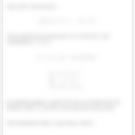
Agora olha a reta da letra c:
Vamos igualar ela ao ponto para ver se existe um
que
corresponda a
:
Da segunda equação, a gente já vê que esse sistema não tem
solução, então
da letra c não passa pelo nosso ponto.
Nossa alternativa então é a que sobra: a letra b.