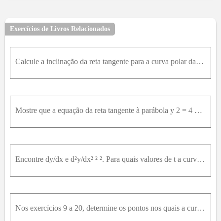
21
22
23
24
25
26
27
28
29
30
31
32
33
34
35
36
37
38
39
40
41
42
Exercícios de Livros Relacionados
43
44
45
46
47
48
49
50
51
52
53
54
55
56
57
58
Calcule a inclinação da reta tangente para a curva polar dada no ponto especificado pelo valor de theta .r = 1 + 2cos(theta) θ = π / 3
Mostre que a equação da reta tangente à parábola y 2 = 4 p x no ponto x 0 , y 0 pode ser escrita como y 0 y = 2 p ( x + x 0 ) Onde essa reta tangente intercepta o eixo x ? Use esse fato para desenhar
Encontre dy/dx e d²y/dx² ² ². Para quais valores de t a curva é côncava para cima?x = t - ln(t) y = t + ln(t)
Nos exercícios 9 a 20, determine os pontos nos quais a curva dada tem retas tangentes verticais e horizontais. Faça um esboço do gráfico e mostre essas retas tangentes14.r = 3 - 3 * cos(theta)