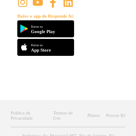
Baixe o app do Responde Aí:
Baixar na
Google Play
Baixar na
App Store
Política de
Termos de
Planos
Procon RJ
Privacidade
Uso
Endereço: Av. Maracanã 987, Rio de Janeiro, RJ