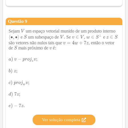
Questão
9
Sejam
um espaço vetorial munido de um produto interno
e
um subespaço de
Se
,
e
são vetores não nulos tais que
, então o vetor
de
mais próximo de
é:
Ver solução completa