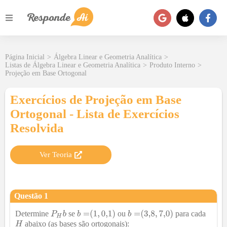
Página Inicial
>
Álgebra Linear e Geometria Analítica
>
Listas de Álgebra Linear e Geometria Analítica
>
Produto Interno
>
Projeção em Base Ortogonal
Exercícios de Projeção em Base
Ortogonal - Lista de Exercícios
Resolvida
Ver Teoria
Questão
1
Determine
se
ou
para cada
abaixo (as bases são ortogonais):