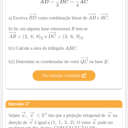
a) Escreva
como combinação linear de
e
.
b) Se, em alguma base ortonormal
tem-se
e
b1) Calcule a área do triângulo
.
b2) Determine as coordenadas do vetor
na base
.
Ver solução completa
Questão
17
Sejam
tais que a projeção ortogonal de
na
direção de
é igual a
. O vetor
pode ser
qualquer um dos abaixo, COM EXCEÇÃO DE: