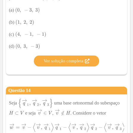
(a)
(b)
(c)
(d)
Ver solução completa
Questão
14
Seja
uma base ortonormal do subespaço
e seja
,
. Considere o vetor