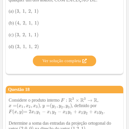
(a)
(b)
(c)
(d)
Ver solução completa
Questão
18
Considere o produto interno
,
,
, definido por
.
Determine a soma das entradas da projeção ortogonal do
vetor
na direção do vetor
.