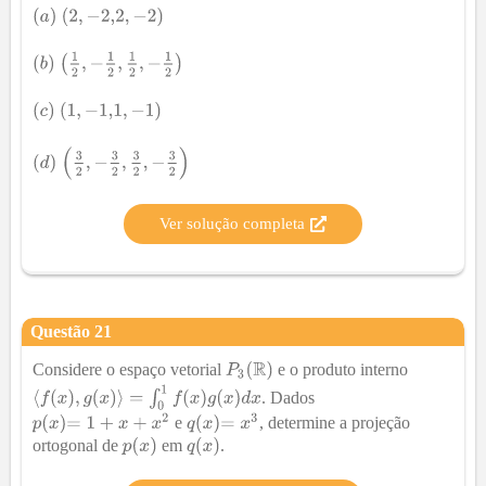
Ver solução completa
Questão
21
Considere o espaço vetorial
e o produto interno
. Dados
e
, determine a projeção
ortogonal de
em
.