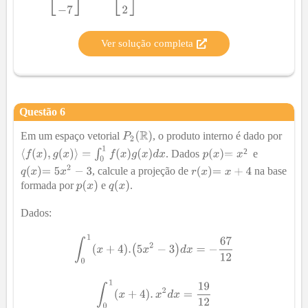
Ver solução completa
Questão
6
Em um espaço vetorial
, o produto interno é dado por
²
. Dados
e
, calcule a projeção de
na base
formada por
e
.
Dados: