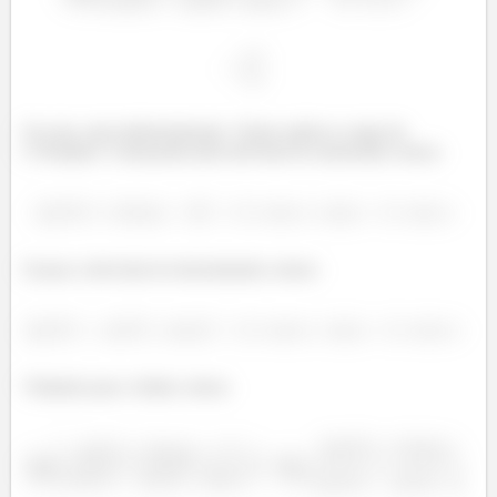
Ou seja, uma indeterminação. Vamos aplicar a regra de
L’Hospital. Começando pela derivada do numerador, temos:
Já para a derivada do denominador, temos:
Voltando para o limite, temos: