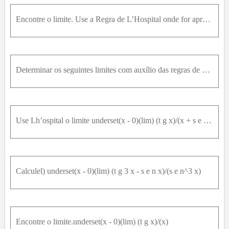
52
53
54
55
56
57
58
59
60
61
62
Encontre o limite. Use a Regra de L’Hospital onde for apropriado. Se existir um método mais elementar, use-o. Se a regra de L’Hospital não for aplicável, explique por quê. lim θ → π / 2⁡ 1 - s e n ( θ
63
64
65
66
67
68
69
70
71
72
73
74
75
76
77
78
79
80
81
82
83
84
85
86
87
88
89
90
91
92
93
94
95
Determinar os seguintes limites com auxílio das regras de L’Hospital. lim x → 0 ⁡ cosh ⁡ x - 1 1 - cos ⁡ x
96
97
98
99
100
Use Lh’ospital o limite underset(x - 0)(lim) (t g x)/(x + s e n x)
Calculel) underset(x - 0)(lim) (t g 3 x - s e n x)/(s e n^3 x)
Encontre o limite.underset(x - 0)(lim) (t g x)/(x)