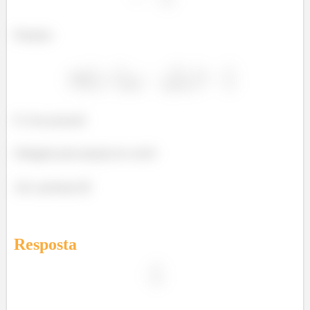
Portanto:
E é isso pessoal!
Obrigado pela atenção de vocês!
Até a próxima 😉
Resposta