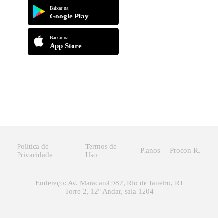
Baixar na
Google Play
Baixar na
App Store
Política de
Termos de
Planos
Procon RJ
Privacidade
Uso
Endereço: Av. Maracanã 987, Rio de Janeiro, RJ
Torre 2, 12º Andar, sala 1204