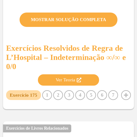
MOSTRAR SOLUÇÃO COMPLETA
Exercícios Resolvidos de
Regra de
L’Hospital – Indeterminação ∞/∞ e
0/0
Ver Teoria
1
2
3
4
5
6
7
Exercício
175
8
9
10
11
12
13
14
15
16
17
18
19
20
21
22
23
24
25
26
27
28
29
30
31
32
33
34
35
36
37
38
39
40
Exercícios de Livros Relacionados
41
42
43
44
45
46
47
48
49
50
51