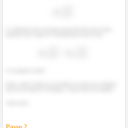
E, verificamos que se encaixa em um dos dois casos acima,
podemos usar a regra de L’Hospital para escrever que:
E aí, pegaram a ideia?
Então, vamos verificar se esse limite se encaixa nas condições
para uso da regra de L’Hospital, e vamos usá-la em seguida.
Vamo nessa!
Passo
2