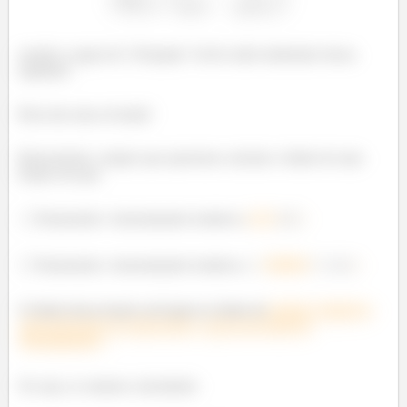
usando a regra de L’Hospital. Vocês estão lembrados dessa
regrinha?
Bora dar uma revisada!
Basicamente, sempre que queremos calcular o limite de uma
fração em que:
Numerador e denominador tendem a
zero
;
Numerador e denominador tendem a
infinito
;
O limite dessa fração será igual ao limite da
fração composta
pela derivada do numerador e pela derivada do
denominador.
Ou seja, se estamos calculando: