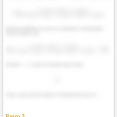
Podemos simplificar os senos no numerador e denominador.
Assim, ficamos com:
Fazendo
, temos novamente algo do tipo:
Assim, vamos precisar aplicar L’Hospital mais uma vez...
Passo
3