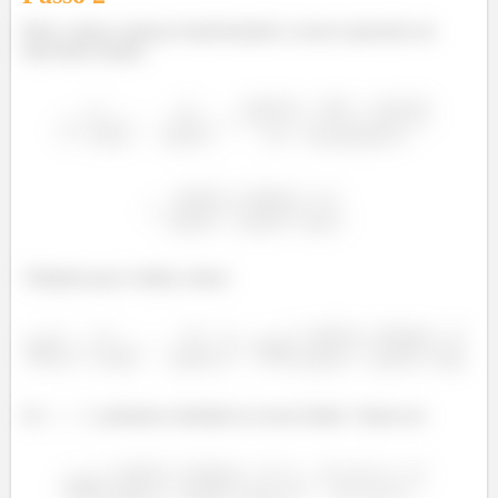
Bom, vamos começar transformando a nossa expressão em
uma única fração:
Voltando para o limite, temos:
Se
, podemos substituir no nosso limite. Vamos ter: