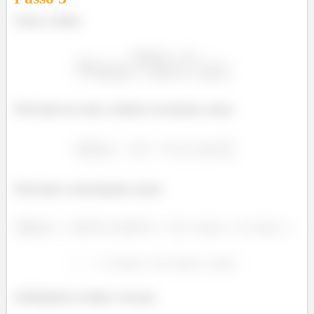
Temos o limite:
Derivando em cima e embaixo novamente, temos:
Derivando o denominador, temos:
Substituindo no limite, vem que: