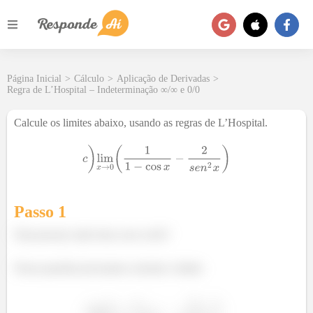
Página Inicial
>
Cálculo
>
Aplicação de Derivadas
>
Regra de L’Hospital – Indeterminação ∞/∞ e 0/0
Calcule os limites abaixo, usando as regras de L’Hospital.
Passo 1
Fala pessoal, tudo bom com vocês?
Nessa questão precisamos calcular o limite: