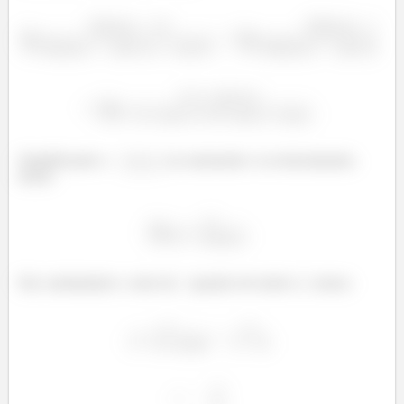
Simplificando o
no numerador e no denominador,
temos:
Daí, substituindo o valor de
quando ele tende a
, temos: