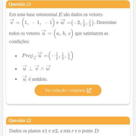
Questão
21
Em uma base ortonormal
são dados os vetores
e
. Determine
todos os vetores
que satisfazem as
condições:
é unitário.
Ver solução completa
Questão
22
Dados os planos
e
, a reta
e o ponto
: