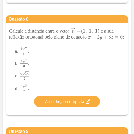
Questão
8
Calcule a distância entre o vetor
e a sua
reflexão ortogonal pelo plano de equação
:
.
.
.
.
Ver solução completa
Questão
9