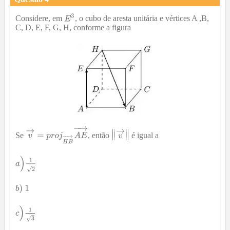
Considere, em
, o cubo de aresta unitária e vértices A ,B,
C, D, E, F, G, H, conforme a figura
Se
, então
é igual a