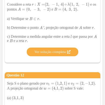
Considere a reta
e os
pontos
e
.
a) Verifique se
.
b) Determine o ponto
, projeção ortogonal de
sobre
.
c) Determine a medida angular entre a reta
que passa por
e
e a reta
.
Ver solução completa
Questão
12
Seja S o plano gerado por
e
.
A projeção ortogonal de
sobre S vale:
(a)