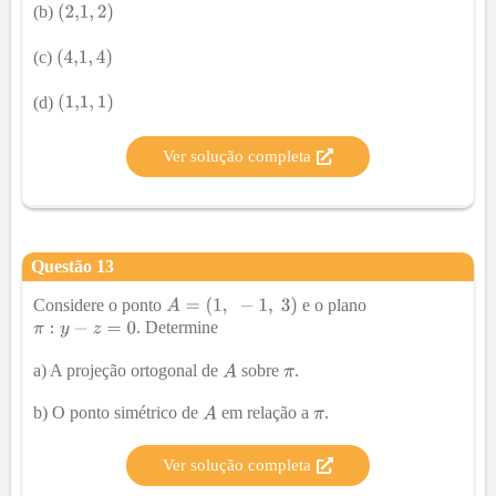
(b)
(c)
(d)
Ver solução completa
Questão
13
Considere o ponto
e o plano
. Determine
a) A projeção ortogonal de
sobre
.
b) O ponto simétrico de
em relação a
.
Ver solução completa