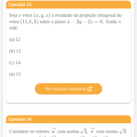
Questão
15
Seja o vetor
o resultado da projeção ortogonal do
vetor
sobre o plano
Então x
vale:
(a) 12
(b) 13
(c) 14
(d) 15
Ver solução completa
Questão
16
Considere os vetores
com norma
,
com norma