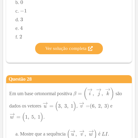
Ver solução completa
Questão
28
Em um base ortonormal positiva
são
dados os vetores
,
e
.
Mostre que a sequência
é
.