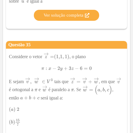
sobre
é igual a
Ver solução completa
Questão
35
Considere o vetor
o plano
E sejam
tais que
, em que
é ortogonal a
e
é paralelo a
. Se
,
então
será igual a: