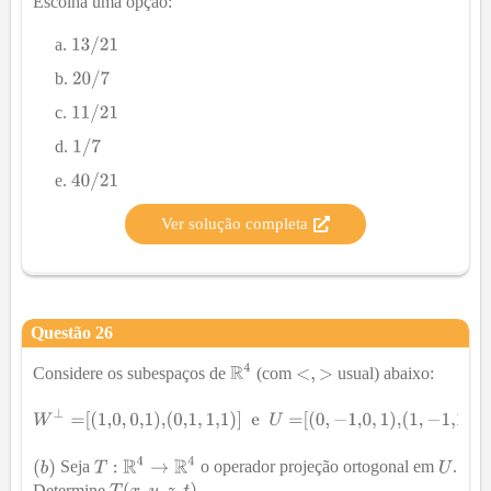
Escolha uma opção:
Ver solução completa
Questão
26
Considere os subespaços de
(com
usual) abaixo:
Seja
o operador projeção ortogonal em
.
Determine
.