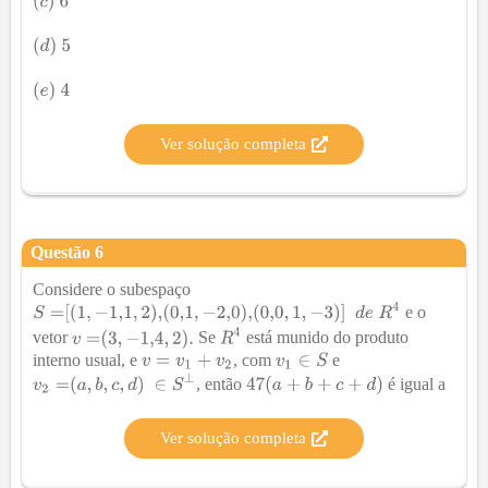
Ver solução completa
Questão
6
Considere o subespaço
e o
vetor
Se
está munido do produto
interno usual, e
, com
e
, então
é igual a
Ver solução completa