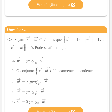
Ver solução completa
Questão
32
Q8. Sejam
tais que
e
. Pode-se afirmar que:
O conjunto
é linearmente dependente
Ver solução completa