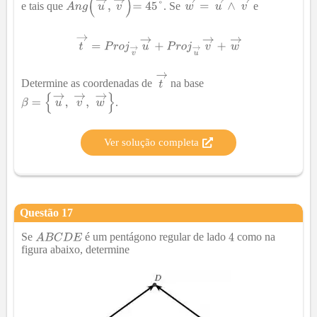
e tais que
. Se
e
Determine as coordenadas de
na base
.
Ver solução completa
Questão
17
Se
é um pentágono regular de lado
como na
figura abaixo, determine