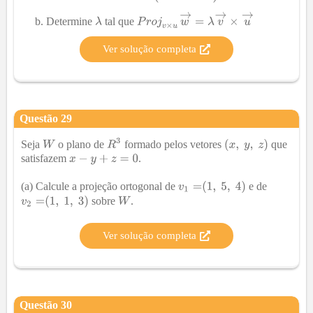
Determine
tal que
Ver solução completa
Questão
29
Seja
o plano de
formado pelos vetores
que
satisfazem
.
(a) Calcule a projeção ortogonal de
e de
sobre
.
Ver solução completa
Questão
30