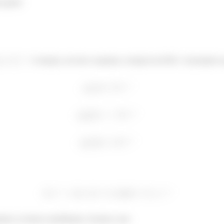
m gente.
é solução, ele deve respeitar a relação da EDO. Calculando s
ando os termos semelhantes, ficamos com: