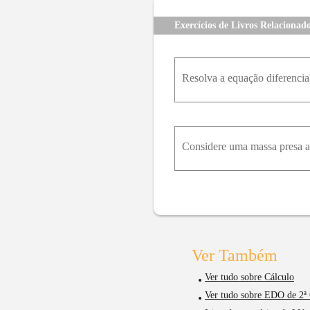
59
60
61
62
63
64
Exercícios de Livros Relacionad
Resolva a equação diferencial
Ver Também
Ver tudo sobre Cálculo
Ver tudo sobre EDO de 2ª