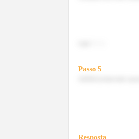
Logo
.
Passo
5
AEEEEE já temos tudo o que pr
Resposta