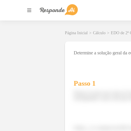
Página Inicial
>
Cálculo
>
EDO de 2ª
Determine a solução geral da e
Passo 1
Dá pra ver que essa coisa aí 
está igualada a uma coisa que 
Onde
é a solução da EDO 