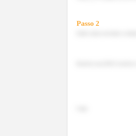
Passo
2
Então vamos encontrar a solu
Resolver essa EDO é resolver o
Logo,