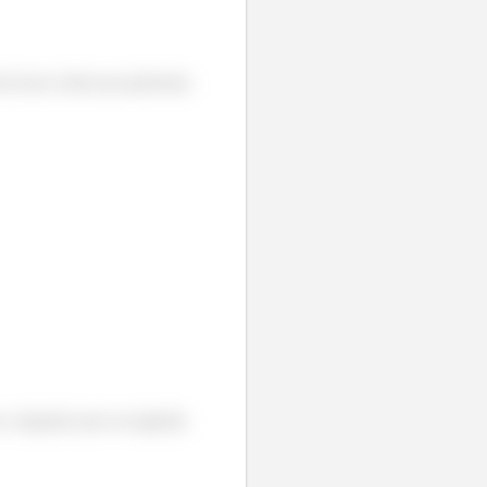
á nosso chute pra particular.
o, enquanto que na segunda