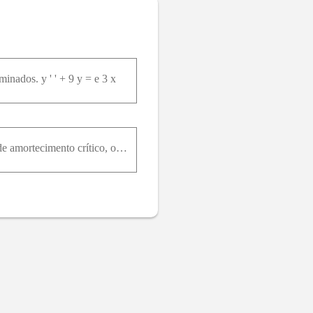
inados. y ' ' + 9 y = e 3 x
Considere uma massa presa a uma mola sujeita a uma força de atrito ou de amortecimento. No caso de amortecimento crítico, o movimento é dado por x = c₁ * e^(rt) + c₂ * t * e^(rt) . Mostre que o gráfic