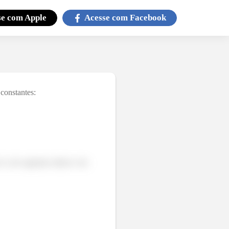
se com
Apple
Acesse com
Facebook
constantes:
é a de segunda ordem e ela