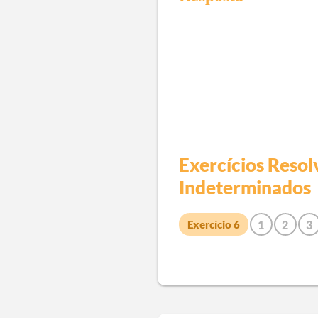
Exercícios Resol
Indeterminados
1
2
3
Exercício
6
11
12
13
14
15
16
23
24
25
26
27
28
35
36
37
38
39
40
47
48
49
50
51
52