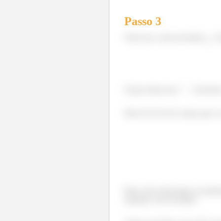
Passo
3
Feito isso, resta encontrar
. 
Já que temos um
, devemos
MAAAAAAAS, temos que ver s
Bom, não está porque na prime
equação, ela tá sozinha.