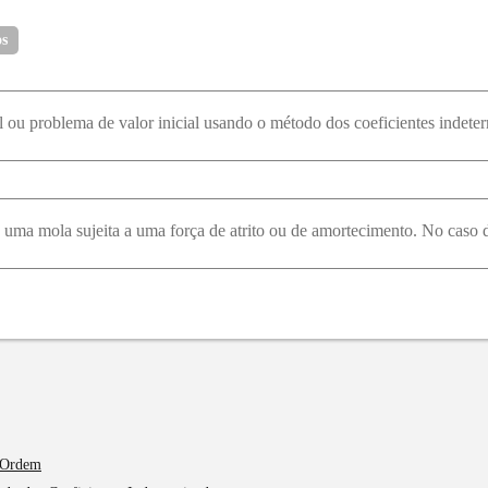
65
66
67
68
os
 ou problema de valor inicial usando o método dos coeficientes indeterm
 Ordem