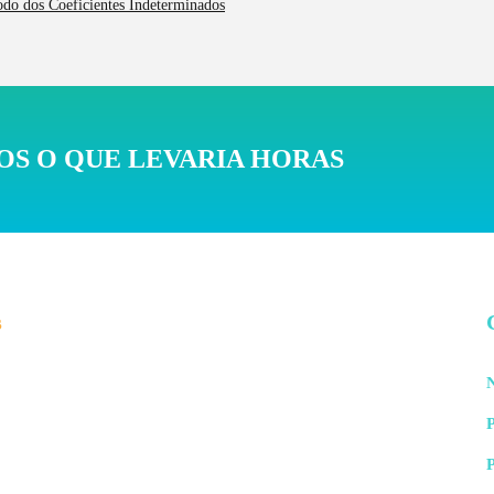
odo dos Coeficientes Indeterminados
S O QUE LEVARIA HORAS
s
N
P