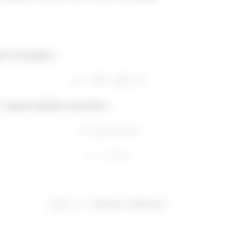
ção da homogênea:
 seguinte polinômio característico: