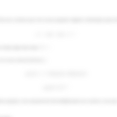
Para isso, teremos que rever nossa equação original e determinar qual ser
 chutar algo desse tipo:
.
e essa coisa já está em
.
ira equação, essa exponencial está multiplicando um cosseno e um sen