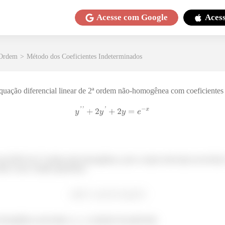
Acesse com
Google
Aces
 Ordem
>
Método dos Coeficientes Indeterminados
quação diferencial linear de 2ª ordem não-homogênea com coeficientes 
é um EDO de 2ª ordem não-homogênea, pois a maior derivada envolvida 
não é zero. Então queremos:
homogênea associada, e
a solução da particular.