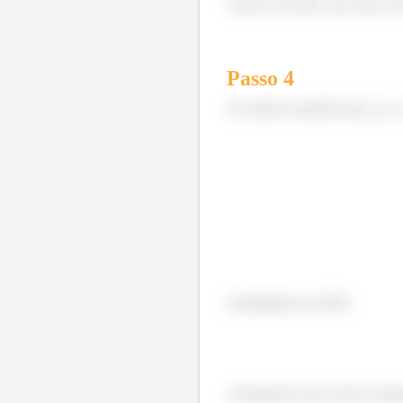
Vamos em frente, que atrás ve
Passo
4
Se estamos supondo que
Substituindo na EDO:
Arrumando essas coisas e junt