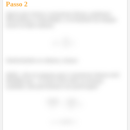
Passo
2
Agora que temos o momento linear, podemos
determinar a velocidade, é só lembrar da relação
entre os dois valores:
Substituindo os valores, temos:
Ahhh...não se esqueça que o momento linear está
dividido por
. E como está tudo na mesma
unidade, não precisamos nos preocupar!