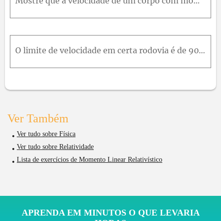
Mostre que a velocidade de um corpo com momento de módulo p e massa m é u = c 1 + m c p 2
O limite de velocidade em certa rodovia é de 90,0k m / h . Suponha que as multas de velocidade sejam dadas proporcionalmente à quantidade pela qual o momento do veículo excede o momento que teria se e
Ver Também
Ver tudo sobre Física
Ver tudo sobre Relatividade
Lista de exercícios de Momento Linear Relativístico
APRENDA EM MINUTOS O QUE LEVARIA