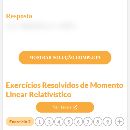
Resposta
;
MOSTRAR SOLUÇÃO COMPLETA
Exercícios Resolvidos de
Momento
Linear Relativístico
Ver Teoria
1
3
4
5
6
7
8
9
Exercício
2