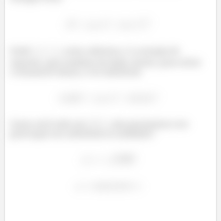
Onde
, como sabemos, é a energia de
repouso, que também foi dada. Então, para achar
o momento linear, é só substituir:
Como está tudo em
, não precisamos nos
preocupar em substituir as unidades!