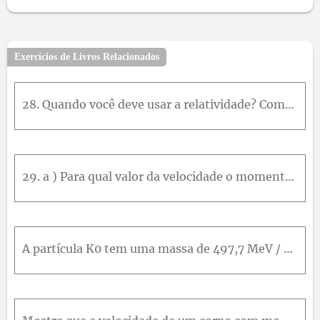
10
11
12
13
14
15
16
17
18
19
20
21
Exercícios de Livros Relacionados
28. Quando você deve usar a relatividade? Como você viu, os cálculos relativísticos costumam envolver a grandeza γ . Quando γ é significativamente maior do que um, devemos usar fórmulas relativísticas
29. a ) Para qual valor da velocidade o momento linear de uma partícula é igual ao dobro do valor da expressão não-relativística m v ? Expresse sua resposta em termos da velocidade da luz. b ) Uma for
A partícula K0 tem uma massa de 497,7 MeV / c2. Ele decai em π– e π +, cada um com massa de 139,6 MeV / c2. Após a decadência de um K0, um dos píons está em repouso no laboratório. Determine a energia