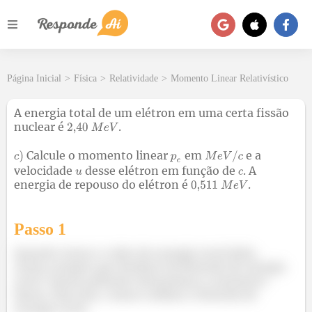
Página Inicial
>
Física
>
Relatividade
>
Momento Linear Relativístico
A energia total de um elétron em uma certa fissão
nuclear é
.
Calcule o momento linear
em
e a
velocidade
desse elétron em função de
. A
energia de repouso do elétron é
.
Passo 1
Quando temos o valor da energia total dado,
temos sempre que lembrar da fórmula da energia
total. Vamos primeiro determinar o momento
linear. Para isso, vamos utilizar a fórmula de
energia total: