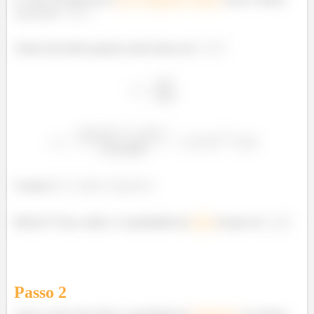
vai ser de
.
Vamos descobrir quantos mols temos em
Usamos
.
Beleza?? Essa, então, é a quantidade de
mols
de gás em
.
Passo
2