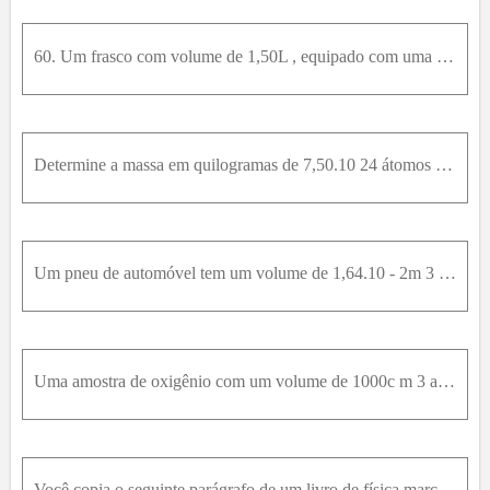
60. Um frasco com volume de 1,50L , equipado com uma válvula, contém o gás etano ( C 2 H 6 ) a 300K e à pressão atmosférica ( 1,03 ⋅ 10 5P a ) . A massa molar do etanol é 30,1g / m o l . O sistema é a
Determine a massa em quilogramas de 7,50.10 24 átomos de arsênio, que tem uma massa molar de 74,9g / m o l .
Um pneu de automóvel tem um volume de 1,64.10 - 2m 3 e contém ar à pressão manométrica (pressão acima da pressão atmosférica) de 165k P a quando a temperatura é 0,00° C . Qual é a pressão manométrica
Uma amostra de oxigênio com um volume de 1000c m 3 a 40,0° C e 1,01.10 5P a se expande até um volume de 1500c m 3 a uma pressão de 1,06.10 5P a . Determine (a) o número de mols de oxigênio presentes n
Você copia o seguinte parágrafo de um livro de física marciano: "1 snorf de um gás ideal ocupa um volume de 1,35 Zaks. A uma temperatura de 22 glips, o gás tem uma pressão de 12,5 klads. A uma tempera