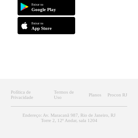
Baixar na
Google Play
Baixar na
App Store
Política de
Termos de
Planos
Procon RJ
Privacidade
Uso
Endereço: Av. Maracanã 987, Rio de Janeiro, RJ
Torre 2, 12º Andar, sala 1204