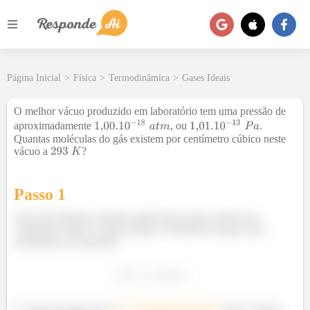
Página Inicial
>
Física
>
Termodinâmica
>
Gases Ideais
O melhor vácuo produzido em laboratório tem uma pressão de
aproximadamente
, ou
.
Quantas moléculas do gás existem por centímetro cúbico neste
vácuo a
?
Passo 1
Para descobrirmos quantas moléculas de gás existem por
centímetro cúbico, vamos utilizar a fórmula dos gases que
terminamos de aprender:
E como ele disse que é
por centímetro cúbico
nosso volume