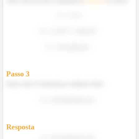
Agora vamos descobrir a quantidade de
molécula
s
no sistema
é
Passo
3
Pronto, temos 25 moléculas por centímetro cúbico
é
Resposta
é