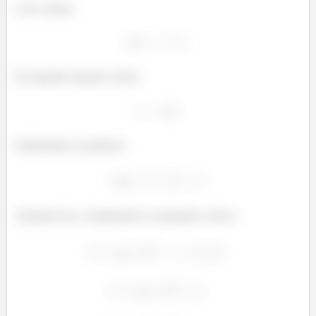
Com o plano:
Da segunda equação, temos:
Substituindo na primeira:
Ajeitando isso, completando os quadrados, temos :