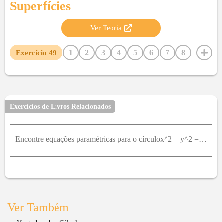
Superfícies
Ver Teoria
1
2
3
4
5
6
7
8
Exercício
49
9
10
11
12
13
14
15
16
17
18
19
20
21
22
23
24
25
26
27
28
29
30
31
32
33
34
35
36
37
38
39
40
41
Exercícios de Livros Relacionados
42
43
44
45
46
47
48
Encontre equações paramétricas para o círculox^2 + y^2 = a^2 utilizando como parâmetro o comprimento de arco s medido em sentido anti-horário a partir do ponto (a, 0) até o ponto (x, y) .
Ver Também