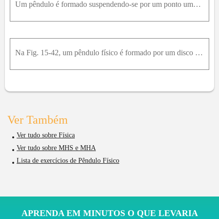
Um pêndulo é formado suspendendo-se por um ponto uma barra longa e fina. Em uma série de experimentos o período é medido em função da distância x entre o ponto de suspensão e o centro da barra. (a) Se
Na Fig. 15-42, um pêndulo físico é formado por um disco uniforme (de raio R = 2,35 c m ) sustentado em um plano vertical por um pino situado a uma distância d = 1,75 c m do centro do disco. O disco é
Ver Também
Ver tudo sobre Física
Ver tudo sobre MHS e MHA
Lista de exercícios de Pêndulo Físico
APRENDA EM MINUTOS O QUE LEVARIA