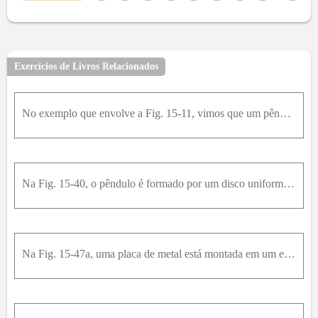
9
10
11
12
13
14
15
16
17
18
19
20
21
22
23
24
25
26
27
28
29
30
31
32
33
Exercícios de Livros Relacionados
No exemplo que envolve a Fig. 15-11, vimos que um pêndulo físico em forma de régua possui um centro de oscilação a uma distância 2L/3 do ponto de suspensão. Mostre que a distância entre o ponto de sus
Na Fig. 15-40, o pêndulo é formado por um disco uniforme de raio r = 10,0 c m e 500 g de massa preso a uma barra homogênea de comprimento L = 500 m m e 270 g de massa. (a) Calcule o momento de inércia
Na Fig. 15-47a, uma placa de metal está montada em um eixo que passa pelo seu centro de massa. Uma mola com k = 2000 N / m está ligada a uma parede e a um ponto da borda da placa a uma distância, r =