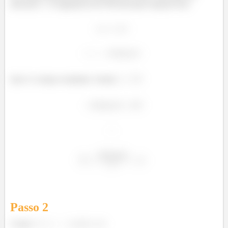
alavanca
A segunda lei de Newton para rotações fica:
Que é o torque resultante. Sendo
:
Passo
2
Como
: