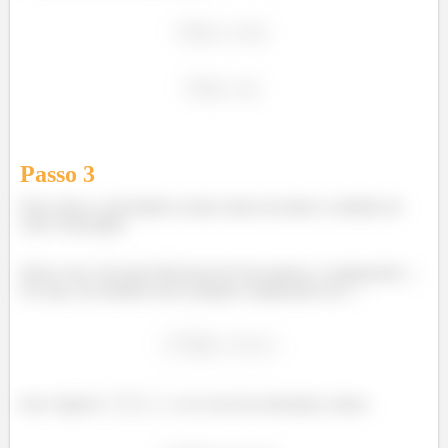
Passo
3
Para achar a velocidade escalar, basta encontrar o módulo do
vetor velocidade.
Nesse caso, fica bem fácil pois ele tem apenas a componente
.
Ou seja, seu módulo será a própria componente em
:
Isso é igual à
, e no caso da aceleração, temos: