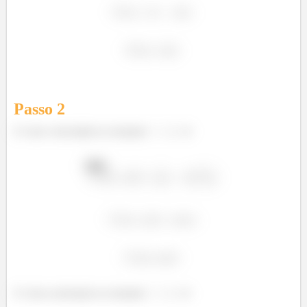
Passo
2
O vetor velocidade no instante
é:
�
�
O vetor aceleração no instante
é: