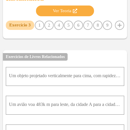
Ver Teoria
1
2
4
5
6
7
8
9
Exercício
3
10
11
12
13
14
15
16
17
18
19
20
21
22
23
24
25
26
27
28
29
30
31
32
33
34
35
36
37
38
Exercícios de Livros Relacionados
Um objeto projetado verticalmente para cima, com rapidez inicial v 0 , atinge uma altura máxima h acima de seu ponto de lançamento. Outro objeto, projetado para cima com rapidez inicial 2 v 0 da mesma
Um avião voa 483k m para leste, da cidade A para a cidade B , em 45,0m i n , e depois 966k m para o sul, da cidade B para uma cidade C , em 1,50h . Para a viagem inteira, determine (a) o módulo e (b)