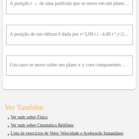
A posição r → de uma partícula que se move em um plano x y é dada por r → = 2,0 t 3 -5,0 t i → + 6,0-7,0 t 4 j → , com r em metros et em segundos. Na notação de vetores unitários, calcule: (a) r , (b)
A posição de um elétron é dada por r=3,00 t i - 4,00 t ² j+2,00 k ² ; com t em segundos e r em metros . (a) Qual é a velocidade v ( t ) do elétron na notação de vetores unitários? Quanto vale v ( t )
Um carro se move sobre um plano x y com componentes da aceleração a x = 4m / s ²ea y = - 2 m / s ² ² ². A velocidade inicial tem componentes v o x = 8m / s e v o y = 12 m / s . Na notação de vetores u
Ver Também
Ver tudo sobre Física
Ver tudo sobre Cinemática Retilínea
Lista de exercícios de Vetor Velocidade e Aceleração Instantânea