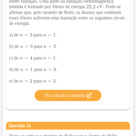
emite radiação. Uma parte da radiação eletromagnética
emitida é formada por fótons de energia
. Pode-se
afirmar que, pelo modelo de Bohr, os átomos que emitiram
esses fótons sofreram uma transição entre os seguintes níveis
de energia.
a) de
para
.
b) de
para
.
c) de
para
.
d) de
para
.
e) de
para
.
Ver solução completa
Questão
11
Pode-se aplicar o modelo de Bohr para o átomo de Hélio