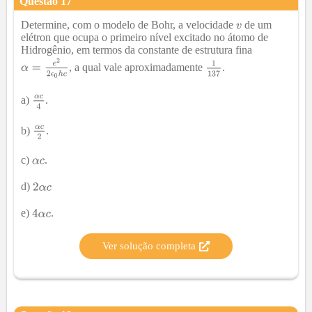
Questão
17
Determine, com o modelo de Bohr, a velocidade
de um
elétron que ocupa o primeiro nível excitado no átomo de
Hidrogênio, em termos da constante de estrutura fina
, a qual vale aproximadamente
.
a)
.
b)
.
c)
.
d)
e)
.
Ver solução completa