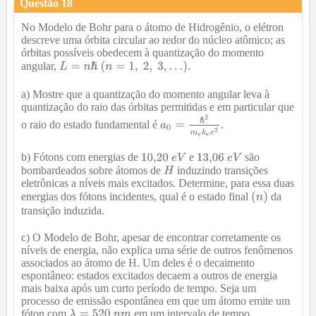
Questão
18
No Modelo de Bohr para o átomo de Hidrogênio, o elétron
descreve uma órbita circular ao redor do núcleo atômico; as
órbitas possíveis obedecem à quantização do momento
angular,
.
a) Mostre que a quantização do momento angular leva à
quantização do raio das órbitas permitidas e em particular que
o raio do estado fundamental é
.
b) Fótons com energias de
e
são
bombardeados sobre átomos de
induzindo transições
eletrônicas a níveis mais excitados. Determine, para essa duas
energias dos fótons incidentes, qual é o estado final
da
transição induzida.
c) O Modelo de Bohr, apesar de encontrar corretamente os
níveis de energia, não explica uma série de outros fenômenos
associados ao átomo de H. Um deles é o decaimento
espontâneo: estados excitados decaem a outros de energia
mais baixa após um curto período de tempo. Seja um
processo de emissão espontânea em que um átomo emite um
fóton com
em um intervalo de tempo