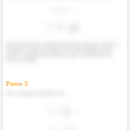
Então perceba que a tensão não aumenta como diz o item II e
sim reduz! (O que faz sentido, pois o meio dielétrico ainda
permite a passagem de pequenas cargas, neutralizando um
pouco as cargas).
Passo
3
Ora, a energia no capacitor é de...