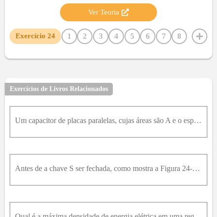
Ver Teoria
1
2
3
4
5
6
7
8
Exercício
24
9
10
11
12
13
14
15
16
17
18
19
20
21
22
23
25
26
27
28
29
30
31
32
33
34
35
36
37
38
39
40
41
42
Exercícios de Livros Relacionados
43
44
45
46
Um capacitor de placas paralelas, cujas áreas são A e o espaçamento entre elas é x , não tem dielétrico no espaço entre as placas. Uma carga Q está na placa carregada positivamente. (a) Determine a en
Antes de a chave S ser fechada, como mostra a Figura 24-51, a tensão nos terminais do interruptor é 120V e a tensão no capacitor é C 1 é 40,0V . A capacitância de C 1 é 0,200μ F . A energia total arma
Qual é a máxima densidade de energia elétrica em uma região contendo ar seco em condições-padrão?