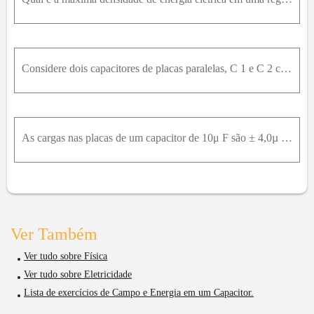
Considere dois capacitores de placas paralelas, C 1 e C 2 conectados em paralelo. Os capacitores são idênticos exceto pelo fato de C 2 tem um dielétrico inserido entre suas placas. Uma bateria de 200V
As cargas nas placas de um capacitor de 10μ F são ± 4,0µ C µ . (a) Quanta energia está armazenada no capacitor? (b) Se a carga é transferida até que seja atingido o valor de ± 2,0µ C µ nas placas, qua
Ver Também
Ver tudo sobre Física
Ver tudo sobre Eletricidade
Lista de exercícios de Campo e Energia em um Capacitor.