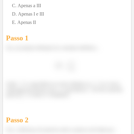
Apenas a III
Apenas I e III
Apenas II
Passo 1
Ora, da própria definição de constante dielétrica...
Onde
é a capacitância no meio dielétrico e
é no vácuo,
então nós percebemos que a a capacitância
de fato aumenta
para
. O item I e verdadeiro.
Passo
2
Ora, a diferença de potencia entre as placas será dada por...