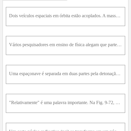
42
43
44
45
46
47
48
49
50
51
52
53
54
55
56
57
58
59
60
61
62
63
Dois veículos espaciais em órbita estão acoplados. A massa de um deles é de 1000 Kg e a do outro de 2000 Kg. Para separá-los, é denotada entre os dois uma pequena carga explosiva, que comunica uma ene
64
65
66
67
68
70
71
72
73
74
75
76
77
78
79
80
81
82
83
84
85
86
87
88
89
90
91
92
93
94
95
96
97
Vários pesquisadores em ensino de física alegam que parte da origem das concepções alternativas entre os estudantes são os efeitos especiais que eles veem em desenhos animados e em filmes. Usando a co
98
99
100
Uma espaçonave é separada em duas partes pela detonação dos rebites explosivos que as mantêm unidas. As massas das partes são 1200k g e 1800k g ; o módulo do impulso que a explosão dos rebites exerce
"Relativamente" é uma palavra importante. Na Fig. 9-72, o bloco E de massa m e =1,00k g e o bloco D de massa m D=0,500k g são mantidos no lugar com uma mola comprimida entre os dois blocos . Quando os