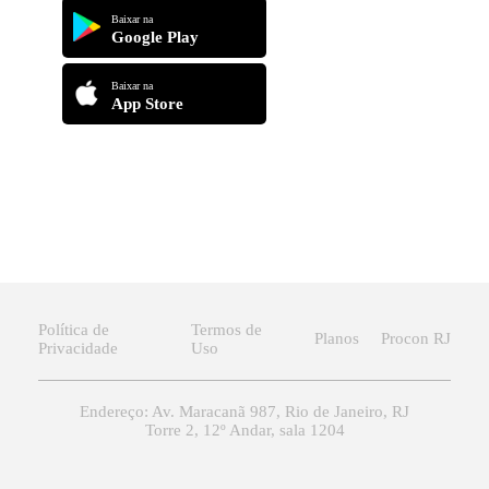
Baixar na
Google Play
Baixar na
App Store
Política de
Termos de
Planos
Procon RJ
Privacidade
Uso
Endereço: Av. Maracanã 987, Rio de Janeiro, RJ
Torre 2, 12º Andar, sala 1204