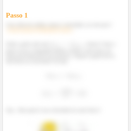
Passo 1
Cara, falou de colisão, massa e velocidade, na certa que é
Conservação de Momento Linear
.
Então a gente sabe que
, beleza? Antes a
gente só tem o bloquinho mesmo, já que o outro bloco da
massa desconhecida tá em repouso, e depois a gente tem os
dois blocos se movendo! Ou seja:
Ops... Mas quem é essa velocidade do outro bloco?