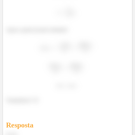
Agora a gente já pode substituir!
Tranquilasso? :D
Resposta
d) 2m