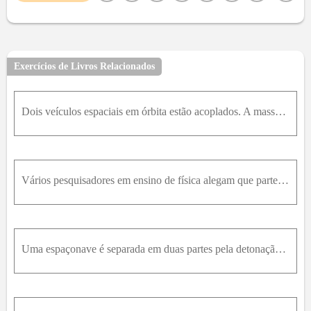
8
9
10
11
12
13
14
15
16
17
18
19
20
21
22
23
24
25
26
27
28
29
30
31
32
33
34
35
36
37
38
39
40
Exercícios de Livros Relacionados
41
42
43
44
45
46
47
48
49
50
51
52
53
54
55
56
57
58
59
60
61
62
Dois veículos espaciais em órbita estão acoplados. A massa de um deles é de 1000 Kg e a do outro de 2000 Kg. Para separá-los, é denotada entre os dois uma pequena carga explosiva, que comunica uma ene
63
64
65
66
67
68
69
70
71
72
73
74
75
76
77
78
79
80
81
82
83
84
85
86
87
88
89
90
91
92
93
94
95
Vários pesquisadores em ensino de física alegam que parte da origem das concepções alternativas entre os estudantes são os efeitos especiais que eles veem em desenhos animados e em filmes. Usando a co
96
97
98
99
100
Uma espaçonave é separada em duas partes pela detonação dos rebites explosivos que as mantêm unidas. As massas das partes são 1200k g e 1800k g ; o módulo do impulso que a explosão dos rebites exerce