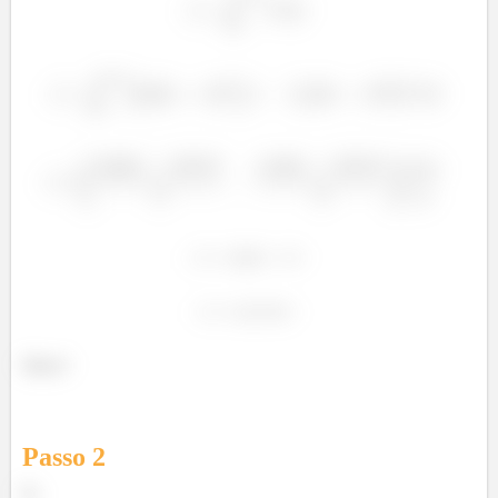
²
Show!
Passo
2
b)