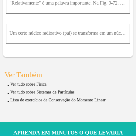
"Relativamente" é uma palavra importante. Na Fig. 9-72, o bloco E de massa m e =1,00k g e o bloco D de massa m D=0,500k g são mantidos no lugar com uma mola comprimida entre os dois blocos . Quando os
Um certo núcleo radioativo (pai) se transforma em um núcleo diferente (filho) emitindo um elétron e um neutrino. O núcleo pai estava em repouso na origem de um sistema de coordenadas x y . O elétron s
Ver Também
Ver tudo sobre Física
Ver tudo sobre Sistemas de Partículas
Lista de exercícios de Conservação do Momento Linear
APRENDA EM MINUTOS O QUE LEVARIA