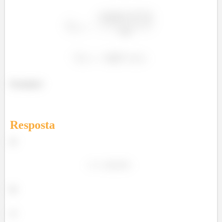
î
î
Prontinho!
Resposta
a)
b)
c)