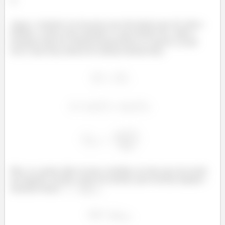
Agora, o homem vai um pouco pra trás depois que ele solta a
bolinha. A única força atuando é a que homem faz, então o
momento linear do sistema homem-bola se conserva, já que
essa é uma força interna do sistema homem-bola.
Mas, se a gente olhar só para a bolinha, já vimo que ela recebe
um impulso, devido a força do homem, pelo teorema impulso -
momento linear
.