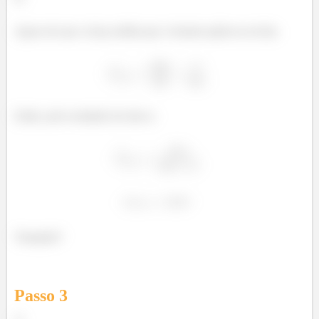
Agora ele que a força média que o homem aplicou na bola.
Então, pelo resultado do item a:
Tranquilo?
Passo
3
c)