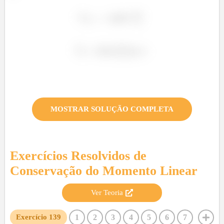
î
î
MOSTRAR SOLUÇÃO COMPLETA
Exercícios Resolvidos de
Conservação do Momento Linear
Ver Teoria
1
2
3
4
5
6
7
Exercício
139