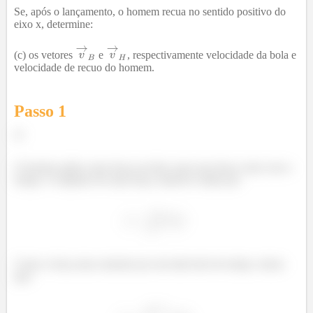
Se, após o lançamento, o homem recua no sentido positivo do
eixo x, determine:
(c) os vetores
e
, respectivamente velocidade da bola e
velocidade de recuo do homem.
Passo 1
a)
O homem aplica uma força na bola, mas essa força varia com o
tempo. O impulso de uma força variável é dado por
Como a força atua somente por um intervalo de tempo, temos
que: